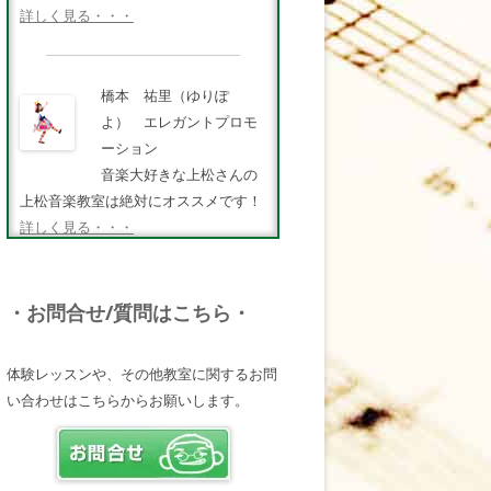
詳しく見る・・・
橋本 祐里（ゆりぽ
よ） エレガントプロモ
ーション
音楽大好きな上松さんの
上松音楽教室は絶対にオススメです！
詳しく見る・・・
FMキタQ.ラジオパーソナ
・お問合せ/質問はこちら・
リティ・MC 曽田幸司
（ソッチー）
体験レッスンや、その他教室に関するお問
知識が豊富で頼りになる
い合わせはこちらからお願いします。
超おすすめしたい人です♪
詳しく見る・・・