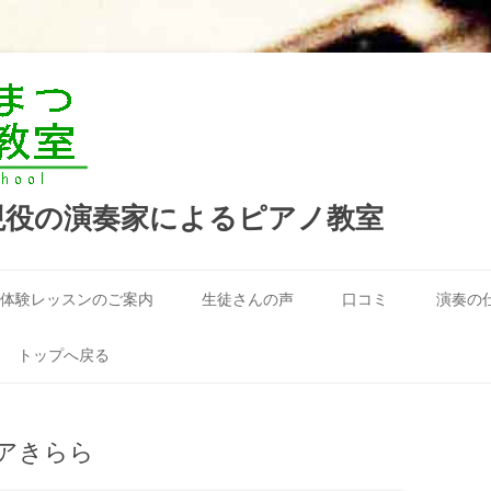
現役の演奏家によるピアノ教室
コ
ン
体験レッスンのご案内
生徒さんの声
口コミ
演奏の
テ
ン
ツ
へ
トップへ戻る
ス
キ
ッ
プ
アきらら