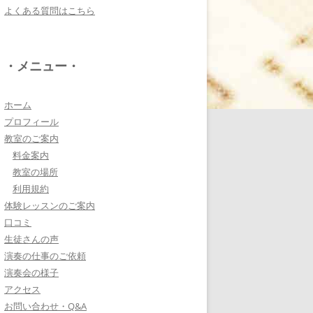
よくある質問はこちら
電子オルガンプレーヤ
ー 岩崎 皆恵
上松先生に教わればきっ
・メニュー・
ともっともっと音楽大好
きになりますよ♪
詳しく見る・・・
ホーム
プロフィール
教室のご案内
八幡西区 とよなが音楽
料金案内
教室 豊永 美香
教室の場所
大切なお子さんの習い
利用規約
事。
体験レッスンのご案内
保護者の方が指導者に求めることは…
口コミ
詳しく見る・・・
生徒さんの声
演奏の仕事のご依頼
演奏会の様子
三浦 花奈子 女優
アクセス
上松さんとは、ラジオで
お問い合わせ・Q&A