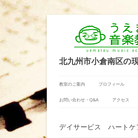
北九州市小倉南区の
教室のご案内
プロフィール
うえまつ音楽教室が選ばれる理由
お問い合わせ・Q&A
アクセス
教室の場所
利用規約
デイサービス ハートケ
料金案内（お月謝）