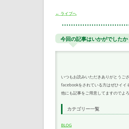
投
←
ライブへ
稿
ナ
ビ
今回の記事はいかがでしたか
ゲ
ー
シ
ョ
いつもお読みいただきありがとうご
ン
facebookをされている方はぜひ
他にも記事をご用意してますのでよ
カテゴリー一覧
BLOG