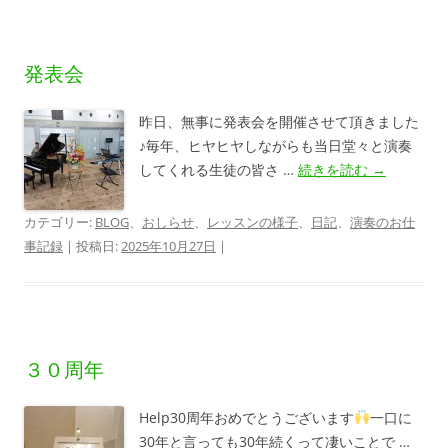
発表会
昨日、無事に発表会を開催させて頂きました
♪毎年、ヒヤヒヤしながらも当日堂々と演奏
してくれる生徒の皆さ …
続きを読む
→
カテゴリー:
BLOG
、
おしらせ
、
レッスンの様子
、
日記
、
演奏のお仕
事記録
| 投稿日:
2025年10月27日
|
３０周年
Help30周年おめでとうございます
一口に
30年と言っても30年続くって凄いことで …