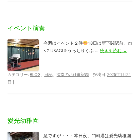
イベント演奏
今週はイベント２件
18日は新下関駅前、肉
×２USAGI＆うっちりくぶ …
続きを読む
→
カテゴリー:
BLOG
、
日記
、
演奏のお仕事記録
| 投稿日:
2026年1月24
日
|
愛光幼稚園
急ですが・・・本日夜、門司港は愛光幼稚園