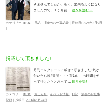
きませんでしたが、漸く、出来るようになり
ましたので、１ヶ月前 …
続きを読む
→
カテゴリー:
BLOG
、
日記
、
演奏のお仕事記録
| 投稿日:
2026年3月9日
|
掲載して頂きました♪
月刊エレクトーンに載せて頂きました♪気が
付いたら後2週間・・・有効にこの時間を使
って行けたらと思って …
続きを読む
→
カテゴリー:
BLOG
、
おしらせ
、
イベント情報
、
日記
、
演奏のお仕事
記録
| 投稿日:
2026年1月24日
|