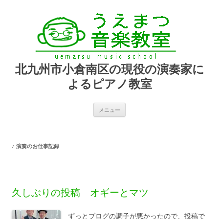
北九州市小倉南区の現役の演奏家に
よるピアノ教室
コ
メニュー
ン
テ
ン
ツ
へ
♪
演奏のお仕事記録
ス
キ
ッ
プ
久しぶりの投稿 オギーとマツ
ずっとブログの調子が悪かったので、投稿で