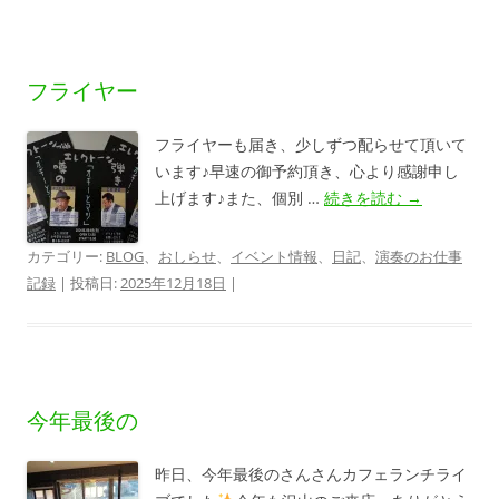
フライヤー
フライヤーも届き、少しずつ配らせて頂いて
います♪早速の御予約頂き、心より感謝申し
上げます♪また、個別 …
続きを読む
→
カテゴリー:
BLOG
、
おしらせ
、
イベント情報
、
日記
、
演奏のお仕事
記録
| 投稿日:
2025年12月18日
|
今年最後の
昨日、今年最後のさんさんカフェランチライ