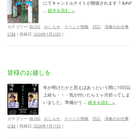
にてキャンドルナイトが開催されます
&#xf
…
続きを読む
→
カテゴリー:
BLOG
、
おしらせ
、
イベント情報
、
日記
、
演奏のお仕事
記録
| 投稿日:
2026年1月23日
|
皆様のお越しを
年が明けたかと思えばあっという間に10日以
上経ち・・・気が付いたら１ヶ月切ってしま
いました。準備がう …
続きを読む
→
カテゴリー:
BLOG
、
おしらせ
、
イベント情報
、
日記
、
演奏のお仕事
記録
| 投稿日:
2026年1月11日
|