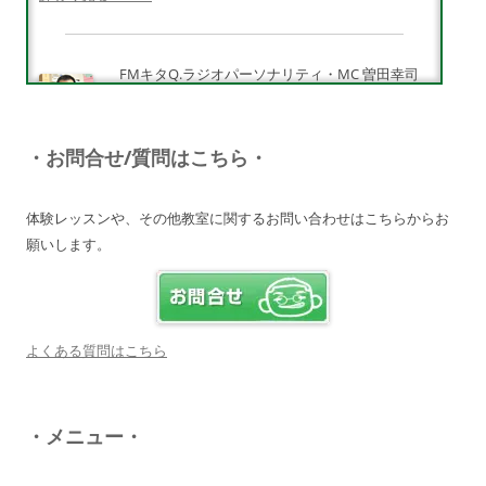
FMキタQ.ラジオパーソナリティ・MC 曽田幸司
（ソッチー）
知識が豊富で頼りになる超おすすめしたい人です
♪
・お問合せ/質問はこちら・
詳しく見る・・・
体験レッスンや、その他教室に関するお問い合わせはこちらからお
願いします。
電子オルガンプレーヤー 岩崎 皆恵
上松先生に教わればきっともっともっと音楽大好
きになりますよ♪
詳しく見る・・・
よくある質問はこちら
八幡西区 とよなが音楽教室 豊永 美香
・メニュー・
大切なお子さんの習い事。
保護者の方が指導者に求めることは…