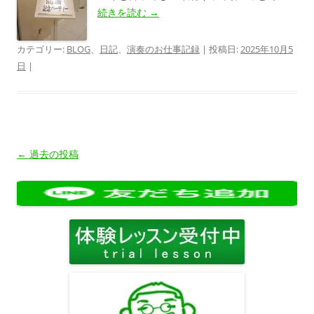
続きを読む
→
カテゴリー:
BLOG
、
日記
、
演奏のお仕事記録
| 投稿日:
2025年10月5
日
|
投
←
過去の投稿
稿
ナ
ビ
ゲ
ー
シ
ョ
ン