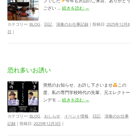
ブでした
今年も沢山のご来店、ありがとう
ござい …
続きを読む
→
カテゴリー:
BLOG
、
日記
、
演奏のお仕事記録
| 投稿日:
2025年12月8
日
|
恐れ多いお誘い
突然のお知らせ、お許し下さいませ
この
度、私の専門学校時代の先輩、元エレクトー
ンデモ …
続きを読む
→
カテゴリー:
BLOG
、
おしらせ
、
イベント情報
、
日記
、
演奏のお仕事
記録
| 投稿日:
2025年12月3日
|