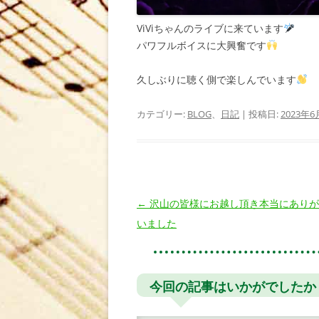
ViViちゃんのライブに来ています
パワフルボイスに大興奮です
久しぶりに聴く側で楽しんでいます
カテゴリー:
BLOG
、
日記
| 投稿日:
2023年6
投
←
沢山の皆様にお越し頂き本当にありが
稿
いました
ナ
ビ
ゲ
今回の記事はいかがでしたか
ー