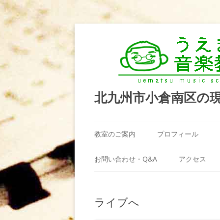
北九州市小倉南区の
教室のご案内
プロフィール
うえまつ音楽教室が選ばれる理由
お問い合わせ・Q&A
アクセス
教室の場所
利用規約
ライブへ
料金案内（お月謝）