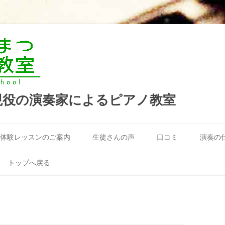
現役の演奏家によるピアノ教室
コ
ン
体験レッスンのご案内
生徒さんの声
口コミ
演奏の
テ
ン
ツ
へ
トップへ戻る
ス
キ
ッ
プ