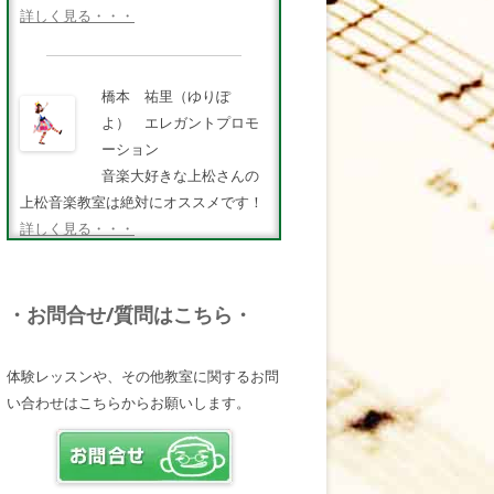
詳しく見る・・・
橋本 祐里（ゆりぽ
よ） エレガントプロモ
ーション
音楽大好きな上松さんの
上松音楽教室は絶対にオススメです！
詳しく見る・・・
FMキタQ.ラジオパーソナ
・お問合せ/質問はこちら・
リティ・MC 曽田幸司
（ソッチー）
体験レッスンや、その他教室に関するお問
知識が豊富で頼りになる
い合わせはこちらからお願いします。
超おすすめしたい人です♪
詳しく見る・・・