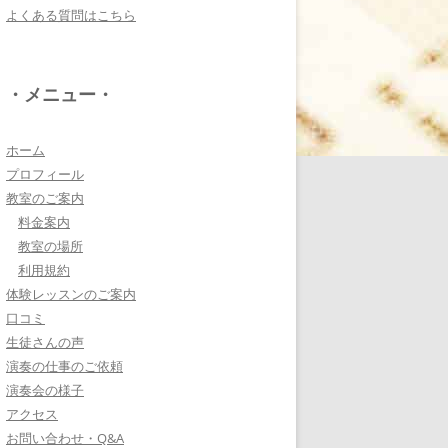
よくある質問はこちら
電子オルガンプレーヤ
ー 岩崎 皆恵
上松先生に教わればきっ
・メニュー・
ともっともっと音楽大好
きになりますよ♪
詳しく見る・・・
ホーム
プロフィール
教室のご案内
八幡西区 とよなが音楽
料金案内
教室 豊永 美香
教室の場所
大切なお子さんの習い
利用規約
事。
体験レッスンのご案内
保護者の方が指導者に求めることは…
口コミ
詳しく見る・・・
生徒さんの声
演奏の仕事のご依頼
演奏会の様子
三浦 花奈子 女優
アクセス
上松さんとは、ラジオで
お問い合わせ・Q&A