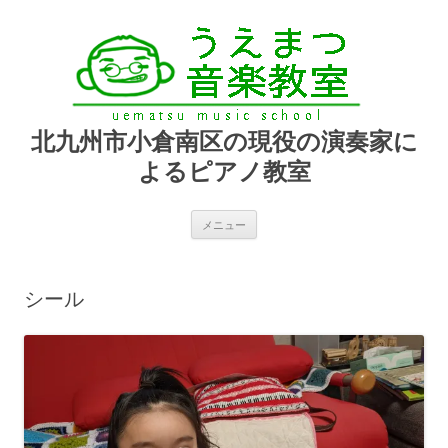
北九州市小倉南区の現役の演奏家に
よるピアノ教室
コ
メニュー
ン
テ
ン
ツ
へ
シール
ス
キ
ッ
プ