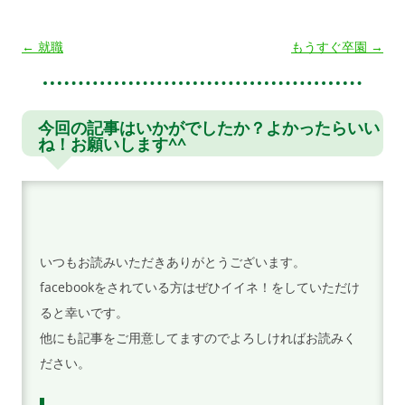
投
←
就職
もうすぐ卒園
→
稿
ナ
ビ
今回の記事はいかがでしたか？よかったらいい
ね！お願いします^^
ゲ
ー
シ
ョ
ン
いつもお読みいただきありがとうございます。
facebookをされている方はぜひイイネ！をしていただけ
ると幸いです。
他にも記事をご用意してますのでよろしければお読みく
ださい。