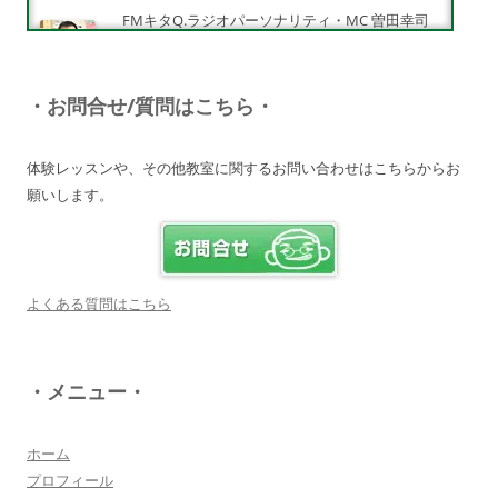
FMキタQ.ラジオパーソナリティ・MC 曽田幸司
（ソッチー）
知識が豊富で頼りになる超おすすめしたい人です
♪
・お問合せ/質問はこちら・
詳しく見る・・・
体験レッスンや、その他教室に関するお問い合わせはこちらからお
願いします。
電子オルガンプレーヤー 岩崎 皆恵
上松先生に教わればきっともっともっと音楽大好
きになりますよ♪
詳しく見る・・・
よくある質問はこちら
八幡西区 とよなが音楽教室 豊永 美香
・メニュー・
大切なお子さんの習い事。
保護者の方が指導者に求めることは…
詳しく見る・・・
ホーム
プロフィール