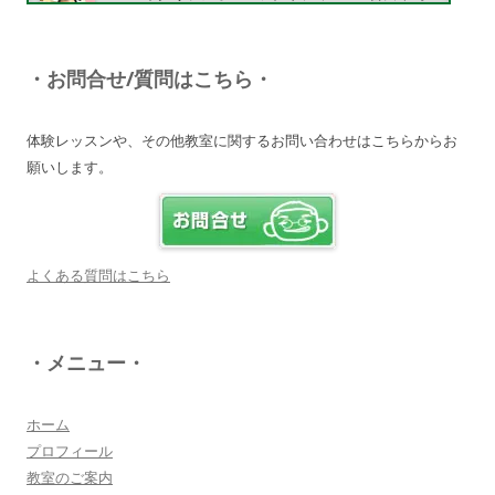
（ソッチー）
知識が豊富で頼りになる超おすすめしたい人です
♪
・お問合せ/質問はこちら・
詳しく見る・・・
体験レッスンや、その他教室に関するお問い合わせはこちらからお
願いします。
電子オルガンプレーヤー 岩崎 皆恵
上松先生に教わればきっともっともっと音楽大好
きになりますよ♪
詳しく見る・・・
よくある質問はこちら
八幡西区 とよなが音楽教室 豊永 美香
・メニュー・
大切なお子さんの習い事。
保護者の方が指導者に求めることは…
詳しく見る・・・
ホーム
プロフィール
教室のご案内