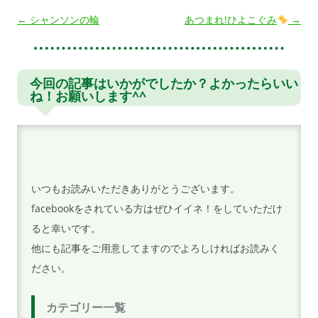
投
←
シャンソンの輪
あつまれ!ひよこぐみ
→
稿
ナ
ビ
今回の記事はいかがでしたか？よかったらいい
ね！お願いします^^
ゲ
ー
シ
ョ
ン
いつもお読みいただきありがとうございます。
facebookをされている方はぜひイイネ！をしていただけ
ると幸いです。
他にも記事をご用意してますのでよろしければお読みく
ださい。
カテゴリー一覧