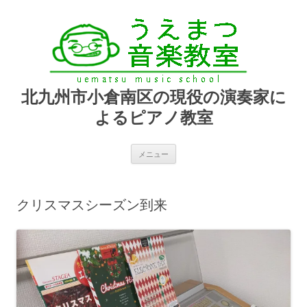
北九州市小倉南区の現役の演奏家に
よるピアノ教室
コ
メニュー
ン
テ
ン
ツ
へ
クリスマスシーズン到来
ス
キ
ッ
プ