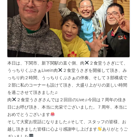
本日は、下関市、新下関駅の直ぐ側、肉
２食堂うさぎにて、
うっちりくぶさぁLivein肉
２食堂うさぎを開催して頂き、み
っちり約２時間、うっちりくぶさぁの伴奏、そして３部構成で
２部に私のコーナーも設けて頂き、大盛り上がりの楽しい時間
を過ごさせて頂きました♫
肉
２食堂うさぎさんでは２回目のLive♫今回は７周年の佳き
日にお呼び頂き、本当に光栄でございました。７周年、本当に
おめでとうございます
そして大変お世話になりました♫そして、スタッフの皆様、お
越し頂きました皆様に心より感謝申し上げます
ありがとうご
ざいました