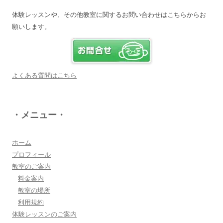
体験レッスンや、その他教室に関するお問い合わせはこちらからお
願いします。
電子オルガンプレーヤー 岩崎 皆恵
上松先生に教わればきっともっともっと音楽大好
きになりますよ♪
詳しく見る・・・
よくある質問はこちら
八幡西区 とよなが音楽教室 豊永 美香
・メニュー・
大切なお子さんの習い事。
保護者の方が指導者に求めることは…
詳しく見る・・・
ホーム
プロフィール
教室のご案内
三浦 花奈子 女優
料金案内
上松さんとは、ラジオで共演させていただいてま
教室の場所
す。とても優しく、温かく、ユーモアのある方
利用規約
で、お父さんの様な存在です！
体験レッスンのご案内