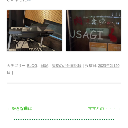
カテゴリー:
BLOG
、
日記
、
演奏のお仕事記録
| 投稿日:
2023年2月20
日
|
投
←
好きな曲は
ママとの・・・
→
稿
ナ