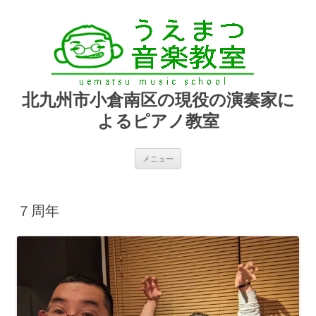
北九州市小倉南区の現役の演奏家に
よるピアノ教室
コ
メニュー
ン
テ
ン
ツ
へ
７周年
ス
キ
ッ
プ