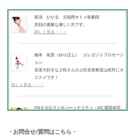
那須 ひかる 元福岡オトメ歌劇団
笑顔の素敵な優しい方です。
詳しく見る・・・
橋本 祐里（ゆりぽよ） エレガントプロモーシ
ョン
音楽大好きな上松さんの上松音楽教室は絶対にオ
ススメです！
詳しく見る・・・
FMキタQ.ラジオパーソナリティ・MC 曽田幸司
（ソッチー）
知識が豊富で頼りになる超おすすめしたい人です
♪
・お問合せ/質問はこちら・
詳しく見る・・・