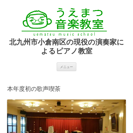
北九州市小倉南区の現役の演奏家に
よるピアノ教室
コ
メニュー
ン
テ
ン
ツ
へ
本年度初の歌声喫茶
ス
キ
ッ
プ