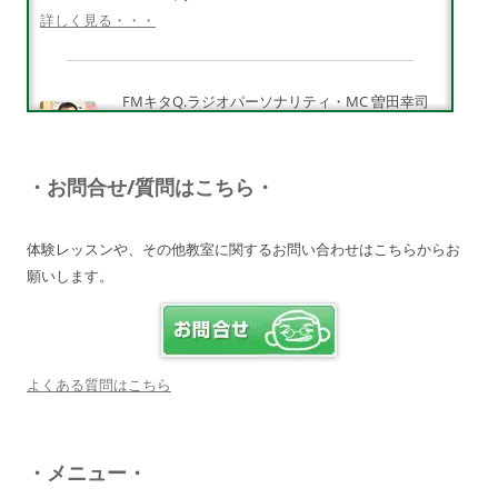
詳しく見る・・・
FMキタQ.ラジオパーソナリティ・MC 曽田幸司
（ソッチー）
知識が豊富で頼りになる超おすすめしたい人です
♪
・お問合せ/質問はこちら・
詳しく見る・・・
体験レッスンや、その他教室に関するお問い合わせはこちらからお
願いします。
電子オルガンプレーヤー 岩崎 皆恵
上松先生に教わればきっともっともっと音楽大好
きになりますよ♪
詳しく見る・・・
よくある質問はこちら
八幡西区 とよなが音楽教室 豊永 美香
・メニュー・
大切なお子さんの習い事。