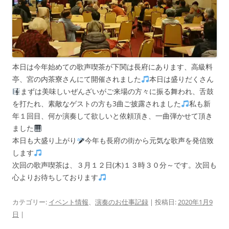
本日は今年始めての歌声喫茶が下関は長府にあります、高級料
亭、宮の内茶寮さんにて開催されました
本日は盛りだくさん
まずは美味しいぜんざいがご来場の方々に振る舞われ、舌鼓
を打たれ、素敵なゲストの方も3曲ご披露されました
私も新
年１回目、何か演奏して欲しいと依頼頂き、一曲弾かせて頂き
ました
本日も大盛り上がり
今年も長府の街から元気な歌声を発信致
します
次回の歌声喫茶は、３月１２日(木)１３時３０分～です。次回も
心よりお待ちしております
カテゴリー:
イベント情報
、
演奏のお仕事記録
| 投稿日:
2020年1月9
日
|