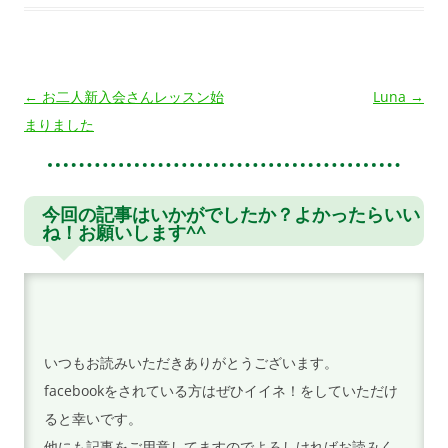
投
←
お二人新入会さんレッスン始
Luna
→
稿
まりました
ナ
ビ
ゲ
今回の記事はいかがでしたか？よかったらいい
ね！お願いします^^
ー
シ
ョ
ン
いつもお読みいただきありがとうございます。
facebookをされている方はぜひイイネ！をしていただけ
ると幸いです。
他にも記事をご用意してますのでよろしければお読みく