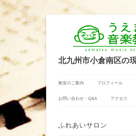
北九州市小倉南区の
教室のご案内
プロフィール
うえまつ音楽教室が選ばれる理由
お問い合わせ・Q&A
アクセス
教室の場所
利用規約
ふれあいサロン
料金案内（お月謝）