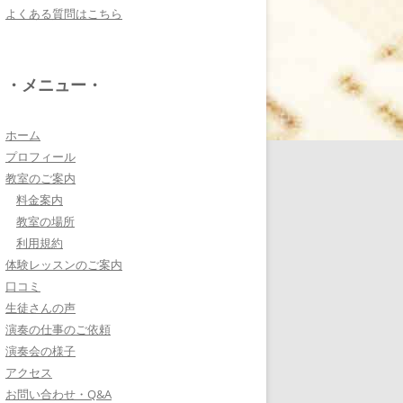
よくある質問はこちら
電子オルガンプレーヤ
ー 岩崎 皆恵
上松先生に教わればきっ
・メニュー・
ともっともっと音楽大好
きになりますよ♪
詳しく見る・・・
ホーム
プロフィール
教室のご案内
八幡西区 とよなが音楽
料金案内
教室 豊永 美香
教室の場所
大切なお子さんの習い
利用規約
事。
体験レッスンのご案内
保護者の方が指導者に求めることは…
口コミ
詳しく見る・・・
生徒さんの声
演奏の仕事のご依頼
演奏会の様子
三浦 花奈子 女優
アクセス
上松さんとは、ラジオで
お問い合わせ・Q&A