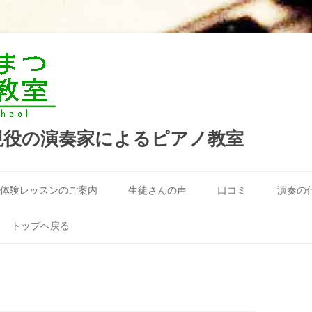
現役の演奏家によるピアノ教室
コ
ン
体験レッスンのご案内
生徒さんの声
口コミ
演奏の
テ
ン
ツ
へ
トップへ戻る
ス
キ
ッ
プ