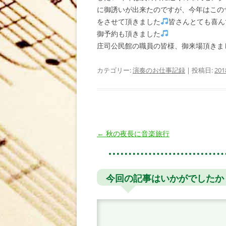
に御誘いが出来たのですが、今年はこの
をさせて頂きました
皆さんとても喜ん
御予約も頂きました
庄司公民館の職員の皆様、御来場頂きま
カテゴリー:
演奏のお仕事記録
| 投稿日:
20
投
←
秋の夜長に音楽旅行
稿
ナ
ビ
今回の記事はいかがでしたか
ゲ
ー
シ