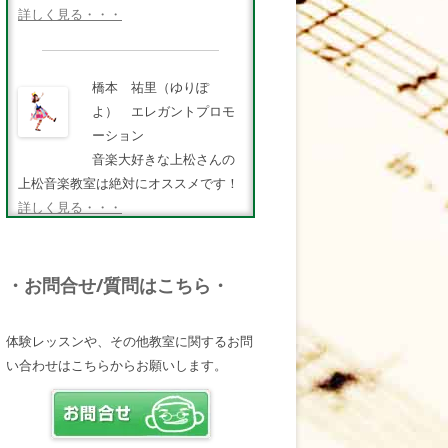
詳しく見る・・・
橋本 祐里（ゆりぽ
よ） エレガントプロモ
ーション
音楽大好きな上松さんの
上松音楽教室は絶対にオススメです！
詳しく見る・・・
FMキタQ.ラジオパーソナ
・お問合せ/質問はこちら・
リティ・MC 曽田幸司
（ソッチー）
体験レッスンや、その他教室に関するお問
知識が豊富で頼りになる
い合わせはこちらからお願いします。
超おすすめしたい人です♪
詳しく見る・・・