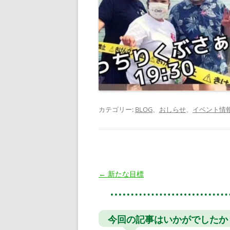
カテゴリー:
BLOG
、
おしらせ
、
イベント情
投
←
新たな目標
稿
ナ
ビ
今回の記事はいかがでしたか