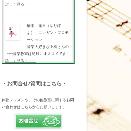
詳しく見る・・・
橋本 祐里（ゆりぽ
よ） エレガントプロモ
ーション
音楽大好きな上松さんの
上松音楽教室は絶対にオススメです！
詳しく見る・・・
FMキタQ.ラジオパーソナ
・お問合せ/質問はこちら・
リティ・MC 曽田幸司
（ソッチー）
体験レッスンや、その他教室に関するお問
知識が豊富で頼りになる
い合わせはこちらからお願いします。
超おすすめしたい人です♪
詳しく見る・・・