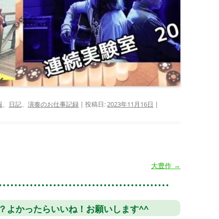
報
、
日記
、
演奏のお仕事記録
| 投稿日:
2023年11月16日
|
大豊作
→
？よかったらいいね！お願いします^^