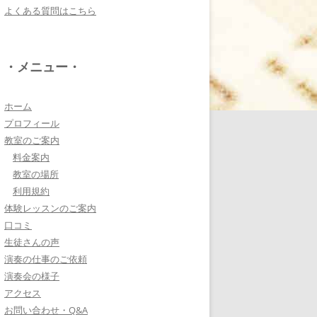
よくある質問はこちら
電子オルガンプレーヤ
ー 岩崎 皆恵
上松先生に教わればきっ
・メニュー・
ともっともっと音楽大好
きになりますよ♪
詳しく見る・・・
ホーム
プロフィール
教室のご案内
八幡西区 とよなが音楽
料金案内
教室 豊永 美香
教室の場所
大切なお子さんの習い
利用規約
事。
体験レッスンのご案内
保護者の方が指導者に求めることは…
口コミ
詳しく見る・・・
生徒さんの声
演奏の仕事のご依頼
演奏会の様子
三浦 花奈子 女優
アクセス
上松さんとは、ラジオで
お問い合わせ・Q&A