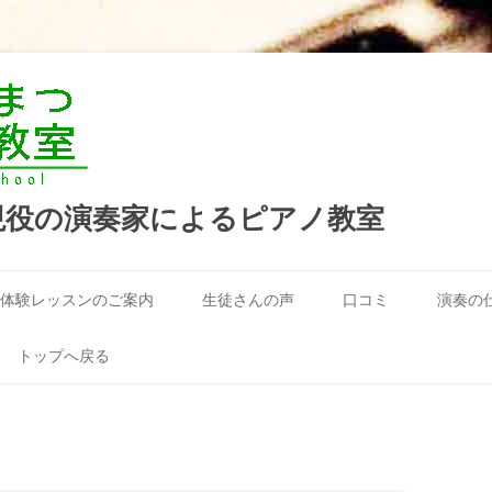
現役の演奏家によるピアノ教室
コ
ン
体験レッスンのご案内
生徒さんの声
口コミ
演奏の
テ
ン
ツ
へ
トップへ戻る
ス
キ
ッ
プ