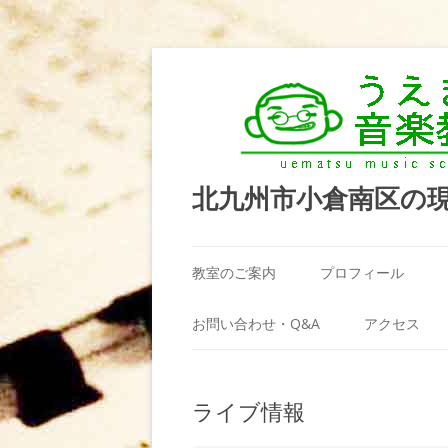
北九州市小倉南区の
教室のご案内
プロフィール
うえまつ音楽教室が選ばれる理由
お問い合わせ・Q&A
アクセス
教室の場所
利用規約
ライブ情報
料金案内（お月謝）