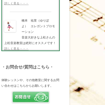
詳しく見る・・・
橋本 祐里（ゆりぽ
よ） エレガントプロモ
ーション
音楽大好きな上松さんの
上松音楽教室は絶対にオススメです！
詳しく見る・・・
FMキタQ.ラジオパーソナ
・お問合せ/質問はこちら・
リティ・MC 曽田幸司
（ソッチー）
体験レッスンや、その他教室に関するお問
知識が豊富で頼りになる
い合わせはこちらからお願いします。
超おすすめしたい人です♪
詳しく見る・・・