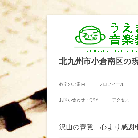
北九州市小倉南区の
教室のご案内
プロフィール
うえまつ音楽教室が選ばれる理由
お問い合わせ・Q&A
アクセス
教室の場所
利用規約
沢山の善意、心より感謝
料金案内（お月謝）