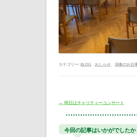
カテゴリー:
BLOG
、
おしらせ
、
演奏のお仕
投
←
明日はチャリティーコンサート
稿
ナ
ビ
今回の記事はいかがでしたか
ゲ