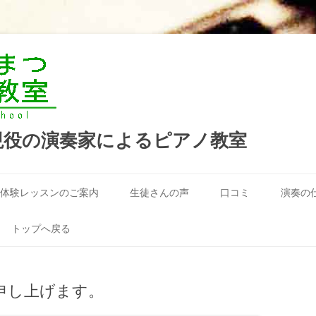
現役の演奏家によるピアノ教室
コ
ン
体験レッスンのご案内
生徒さんの声
口コミ
演奏の
テ
ン
ツ
へ
トップへ戻る
ス
キ
ッ
プ
申し上げます。