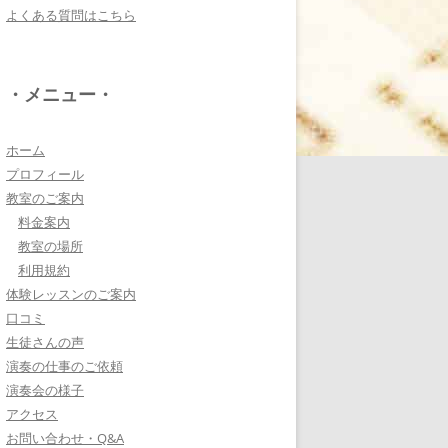
よくある質問はこちら
電子オルガンプレーヤ
ー 岩崎 皆恵
上松先生に教わればきっ
・メニュー・
ともっともっと音楽大好
きになりますよ♪
詳しく見る・・・
ホーム
プロフィール
教室のご案内
八幡西区 とよなが音楽
料金案内
教室 豊永 美香
教室の場所
大切なお子さんの習い
利用規約
事。
体験レッスンのご案内
保護者の方が指導者に求めることは…
口コミ
詳しく見る・・・
生徒さんの声
演奏の仕事のご依頼
演奏会の様子
三浦 花奈子 女優
アクセス
上松さんとは、ラジオで
お問い合わせ・Q&A