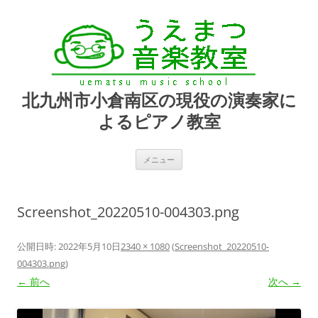
北九州市小倉南区の現役の演奏家に
よるピアノ教室
コ
メニュー
ン
テ
ン
ツ
へ
Screenshot_20220510-004303.png
ス
キ
ッ
プ
公開日時:
2022年5月10日
2340 × 1080
(
Screenshot_20220510-
004303.png
)
← 前へ
次へ →