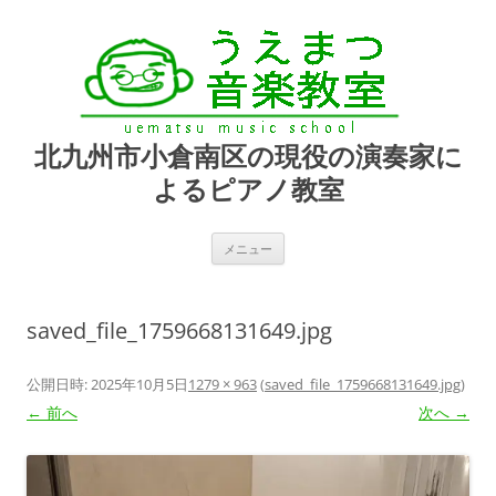
北九州市小倉南区の現役の演奏家に
よるピアノ教室
コ
メニュー
ン
テ
ン
ツ
へ
saved_file_1759668131649.jpg
ス
キ
ッ
プ
公開日時:
2025年10月5日
1279 × 963
(
saved_file_1759668131649.jpg
)
← 前へ
次へ →