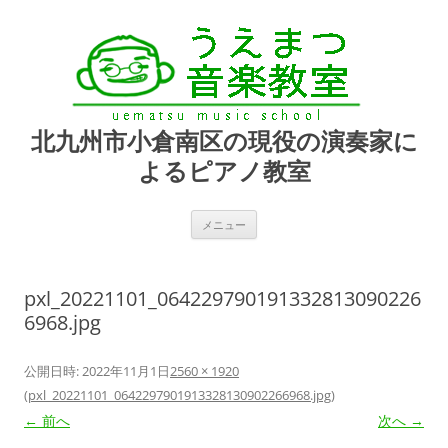
北九州市小倉南区の現役の演奏家に
よるピアノ教室
コ
メニュー
ン
テ
ン
ツ
へ
pxl_20221101_064229790191332813090226
ス
キ
6968.jpg
ッ
プ
公開日時:
2022年11月1日
2560 × 1920
(
pxl_20221101_0642297901913328130902266968.jpg
)
← 前へ
次へ →