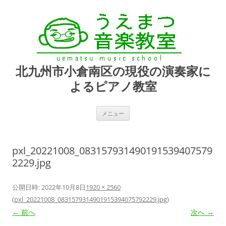
北九州市小倉南区の現役の演奏家に
よるピアノ教室
コ
メニュー
ン
テ
ン
ツ
へ
pxl_20221008_083157931490191539407579
ス
キ
2229.jpg
ッ
プ
公開日時:
2022年10月8日
1920 × 2560
(
pxl_20221008_0831579314901915394075792229.jpg
)
← 前へ
次へ →