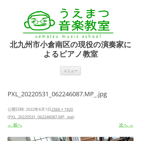
北九州市小倉南区の現役の演奏家に
よるピアノ教室
コ
メニュー
ン
テ
ン
ツ
へ
PXL_20220531_062246087.MP_.jpg
ス
キ
ッ
プ
公開日時:
2022年6月1日
2560 × 1920
(
PXL_20220531_062246087.MP_.jpg
)
← 前へ
次へ →