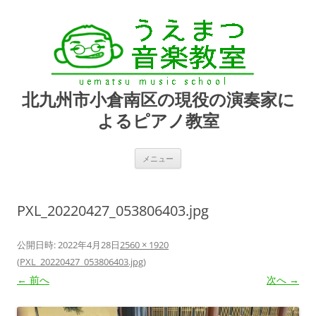
北九州市小倉南区の現役の演奏家に
よるピアノ教室
コ
メニュー
ン
テ
ン
ツ
へ
PXL_20220427_053806403.jpg
ス
キ
ッ
プ
公開日時:
2022年4月28日
2560 × 1920
(
PXL_20220427_053806403.jpg
)
← 前へ
次へ →