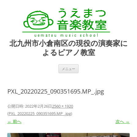
北九州市小倉南区の現役の演奏家に
よるピアノ教室
コ
メニュー
ン
テ
ン
ツ
へ
PXL_20220225_090351695.MP_.jpg
ス
キ
ッ
プ
公開日時:
2022年2月26日
2560 × 1920
(
PXL_20220225_090351695.MP_.jpg
)
← 前へ
次へ →