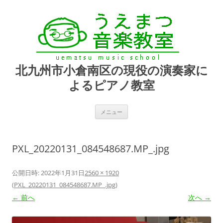
北九州市小倉南区の現役の演奏家に
よるピアノ教室
コ
メニュー
ン
テ
ン
ツ
へ
PXL_20220131_084548687.MP_.jpg
ス
キ
ッ
プ
公開日時:
2022年1月31日
2560 × 1920
(
PXL_20220131_084548687.MP_.jpg
)
← 前へ
次へ →