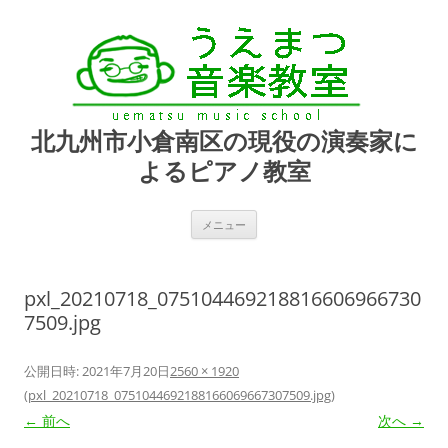
北九州市小倉南区の現役の演奏家に
よるピアノ教室
コ
メニュー
ン
テ
ン
ツ
へ
pxl_20210718_075104469218816606966730
ス
キ
7509.jpg
ッ
プ
公開日時:
2021年7月20日
2560 × 1920
(
pxl_20210718_0751044692188166069667307509.jpg
)
← 前へ
次へ →