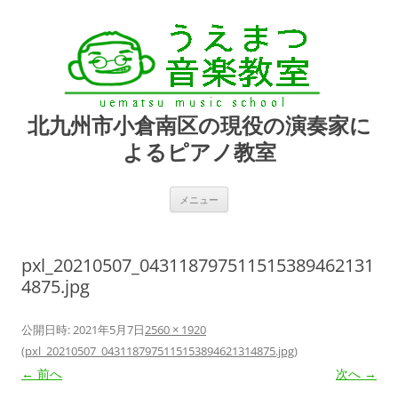
北九州市小倉南区の現役の演奏家に
よるピアノ教室
コ
メニュー
ン
テ
ン
ツ
へ
pxl_20210507_043118797511515389462131
ス
キ
4875.jpg
ッ
プ
公開日時:
2021年5月7日
2560 × 1920
(
pxl_20210507_0431187975115153894621314875.jpg
)
← 前へ
次へ →