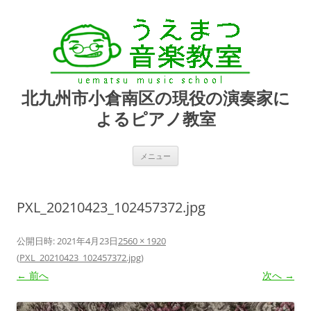
北九州市小倉南区の現役の演奏家に
よるピアノ教室
コ
メニュー
ン
テ
ン
ツ
へ
PXL_20210423_102457372.jpg
ス
キ
ッ
プ
公開日時:
2021年4月23日
2560 × 1920
(
PXL_20210423_102457372.jpg
)
← 前へ
次へ →