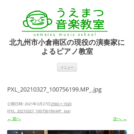
北九州市小倉南区の現役の演奏家に
よるピアノ教室
コ
メニュー
ン
テ
ン
ツ
へ
PXL_20210327_100756199.MP_.jpg
ス
キ
ッ
プ
公開日時:
2021年3月27日
2560 × 1920
(
PXL_20210327_100756199.MP_.jpg
)
← 前へ
次へ →