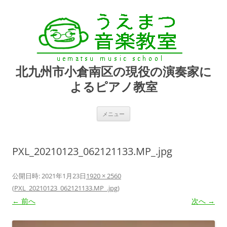
北九州市小倉南区の現役の演奏家に
よるピアノ教室
コ
メニュー
ン
テ
ン
ツ
へ
PXL_20210123_062121133.MP_.jpg
ス
キ
ッ
プ
公開日時:
2021年1月23日
1920 × 2560
(
PXL_20210123_062121133.MP_.jpg
)
← 前へ
次へ →