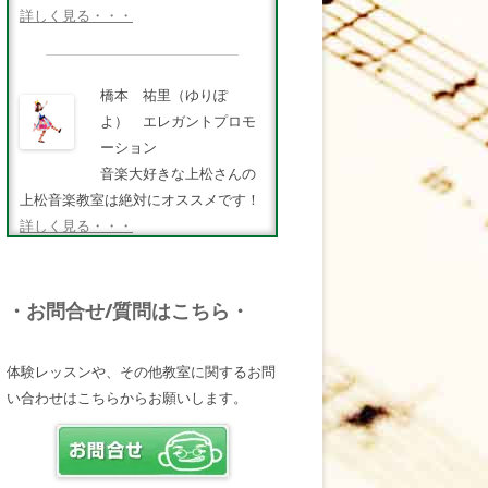
詳しく見る・・・
橋本 祐里（ゆりぽ
よ） エレガントプロモ
ーション
音楽大好きな上松さんの
上松音楽教室は絶対にオススメです！
詳しく見る・・・
FMキタQ.ラジオパーソナ
・お問合せ/質問はこちら・
リティ・MC 曽田幸司
（ソッチー）
体験レッスンや、その他教室に関するお問
知識が豊富で頼りになる
い合わせはこちらからお願いします。
超おすすめしたい人です♪
詳しく見る・・・