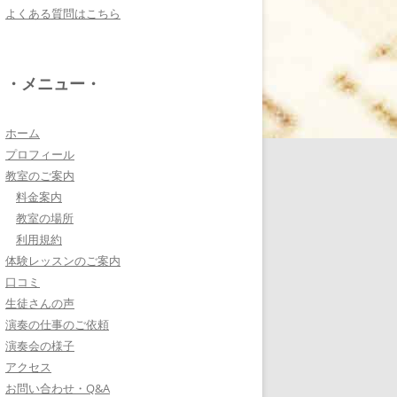
よくある質問はこちら
電子オルガンプレーヤ
ー 岩崎 皆恵
上松先生に教わればきっ
・メニュー・
ともっともっと音楽大好
きになりますよ♪
詳しく見る・・・
ホーム
プロフィール
教室のご案内
八幡西区 とよなが音楽
料金案内
教室 豊永 美香
教室の場所
大切なお子さんの習い
利用規約
事。
体験レッスンのご案内
保護者の方が指導者に求めることは…
口コミ
詳しく見る・・・
生徒さんの声
演奏の仕事のご依頼
演奏会の様子
三浦 花奈子 女優
アクセス
上松さんとは、ラジオで
お問い合わせ・Q&A