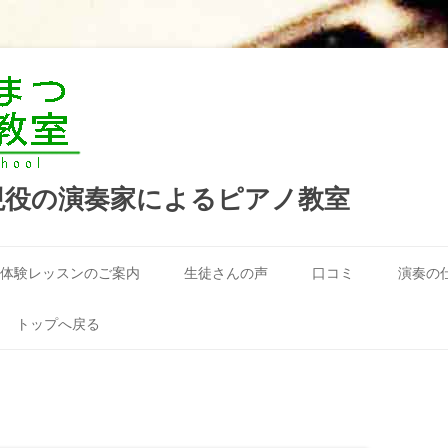
現役の演奏家によるピアノ教室
コ
ン
体験レッスンのご案内
生徒さんの声
口コミ
演奏の
テ
ン
ツ
へ
トップへ戻る
ス
キ
ッ
プ