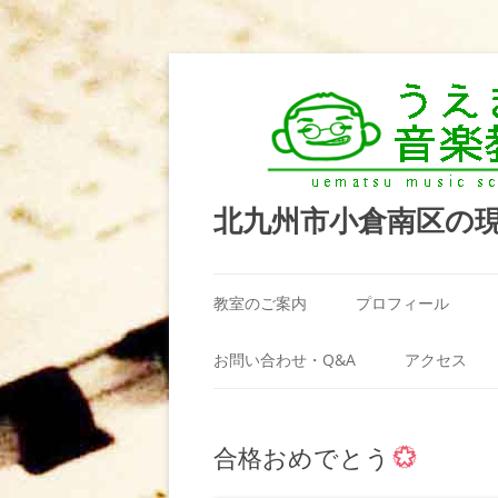
北九州市小倉南区の
教室のご案内
プロフィール
うえまつ音楽教室が選ばれる理由
お問い合わせ・Q&A
アクセス
教室の場所
利用規約
合格おめでとう
料金案内（お月謝）