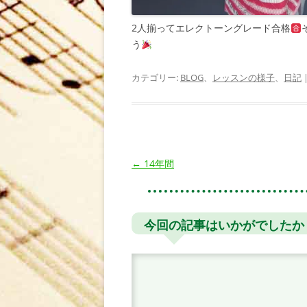
2人揃ってエレクトーングレード合格
う
カテゴリー:
BLOG
、
レッスンの様子
、
日記
投
←
14年間
稿
ナ
ビ
今回の記事はいかがでしたか
ゲ
ー
シ
ョ