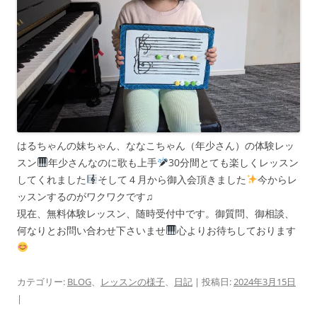
はるちゃんの妹ちゃん、ななこちゃん（年少さん）の体験レッ
スン
年少さんなのに歌も上手
30分間とても楽しくレッスン
してくれました
そして４月から御入会頂きました
今からレ
ッスンするのがワクワクです♫
現在、無料体験レッスン、随時受付中です。御質問、御相談、
何なりとお問い合わせ下さいませ
心よりお待ちしております
カテゴリー:
BLOG
、
レッスンの様子
、
日記
| 投稿日:
2024年3月15日
|