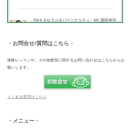
FMキタQ.ラジオパーソナリティ・MC 曽田幸司
（ソッチー）
知識が豊富で頼りになる超おすすめしたい人です
♪
・お問合せ/質問はこちら・
詳しく見る・・・
体験レッスンや、その他教室に関するお問い合わせはこちらからお
願いします。
電子オルガンプレーヤー 岩崎 皆恵
上松先生に教わればきっともっともっと音楽大好
きになりますよ♪
詳しく見る・・・
よくある質問はこちら
八幡西区 とよなが音楽教室 豊永 美香
・メニュー・
大切なお子さんの習い事。
保護者の方が指導者に求めることは…