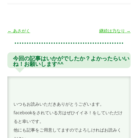
投
←
あさがく
継続は力なり
→
稿
ナ
ビ
今回の記事はいかがでしたか？よかったらいい
ね！お願いします^^
ゲ
ー
シ
ョ
ン
いつもお読みいただきありがとうございます。
facebookをされている方はぜひイイネ！をしていただけ
ると幸いです。
他にも記事をご用意してますのでよろしければお読みく