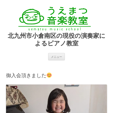
北九州市小倉南区の現役の演奏家に
よるピアノ教室
コ
メニュー
ン
テ
ン
ツ
へ
御入会頂きました
ス
キ
ッ
プ