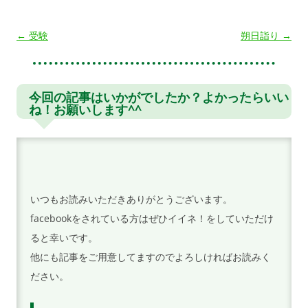
投
←
受験
朔日詣り
→
稿
ナ
ビ
今回の記事はいかがでしたか？よかったらいい
ね！お願いします^^
ゲ
ー
シ
ョ
ン
いつもお読みいただきありがとうございます。
facebookをされている方はぜひイイネ！をしていただけ
ると幸いです。
他にも記事をご用意してますのでよろしければお読みく
ださい。