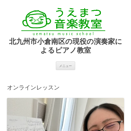
北九州市小倉南区の現役の演奏家に
よるピアノ教室
コ
メニュー
ン
テ
ン
ツ
へ
オンラインレッスン
ス
キ
ッ
プ