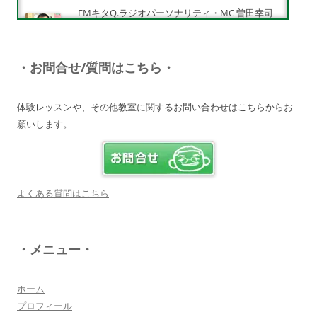
FMキタQ.ラジオパーソナリティ・MC 曽田幸司
（ソッチー）
知識が豊富で頼りになる超おすすめしたい人です
♪
・お問合せ/質問はこちら・
詳しく見る・・・
体験レッスンや、その他教室に関するお問い合わせはこちらからお
願いします。
電子オルガンプレーヤー 岩崎 皆恵
上松先生に教わればきっともっともっと音楽大好
きになりますよ♪
詳しく見る・・・
よくある質問はこちら
八幡西区 とよなが音楽教室 豊永 美香
・メニュー・
大切なお子さんの習い事。
保護者の方が指導者に求めることは…
詳しく見る・・・
ホーム
プロフィール