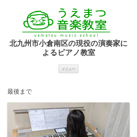
北九州市小倉南区の現役の演奏家に
よるピアノ教室
コ
メニュー
ン
テ
ン
ツ
へ
最後まで
ス
キ
ッ
プ