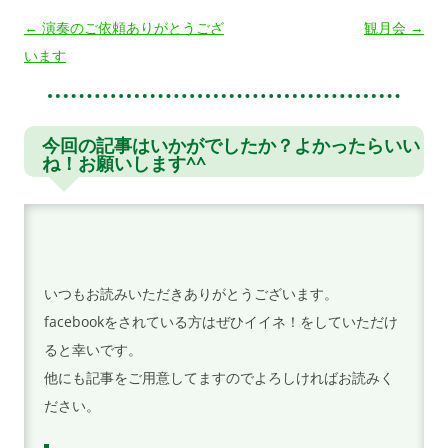
投
←
演奏のご依頼ありがとうござ
観月会
→
稿
います
ナ
ビ
ゲ
今回の記事はいかがでしたか？よかったらいい
ね！お願いします^^
ー
シ
ョ
ン
いつもお読みいただきありがとうございます。
facebookをされている方はぜひイイネ！をしていただけ
ると幸いです。
他にも記事をご用意してますのでよろしければお読みく
ださい。