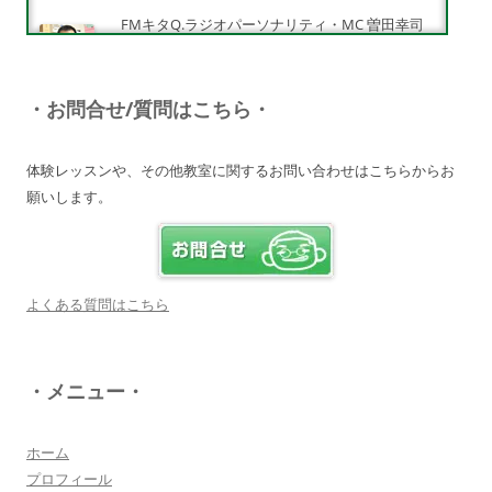
FMキタQ.ラジオパーソナリティ・MC 曽田幸司
（ソッチー）
知識が豊富で頼りになる超おすすめしたい人です
♪
・お問合せ/質問はこちら・
詳しく見る・・・
体験レッスンや、その他教室に関するお問い合わせはこちらからお
願いします。
電子オルガンプレーヤー 岩崎 皆恵
上松先生に教わればきっともっともっと音楽大好
きになりますよ♪
詳しく見る・・・
よくある質問はこちら
八幡西区 とよなが音楽教室 豊永 美香
・メニュー・
大切なお子さんの習い事。
保護者の方が指導者に求めることは…
詳しく見る・・・
ホーム
プロフィール