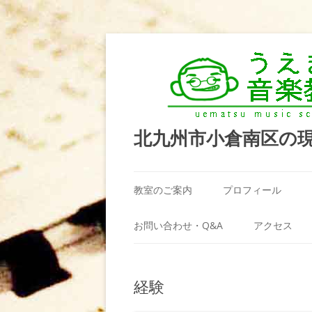
北九州市小倉南区の
教室のご案内
プロフィール
うえまつ音楽教室が選ばれる理由
お問い合わせ・Q&A
アクセス
教室の場所
利用規約
経験
料金案内（お月謝）