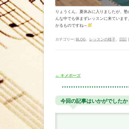
りょうくん、夏休みに入りましたが、塾
んな中でも休まずレッスンに来ています
かるものですね～
カテゴリー:
BLOG
、
レッスンの様子
、
日記
投
←
キメポーズ
稿
ナ
ビ
今回の記事はいかがでしたか
ゲ
ー
シ