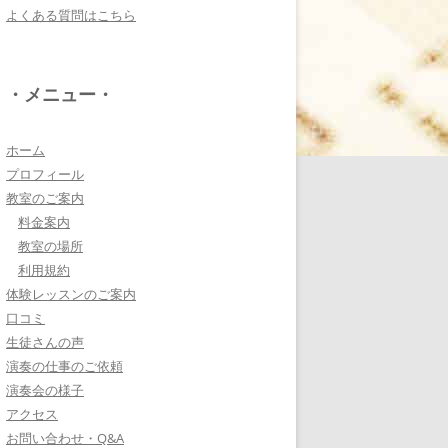
よくある質問はこちら
電子オルガンプレーヤ
ー 岩崎 皆恵
上松先生に教わればきっ
・メニュー・
ともっともっと音楽大好
きになりますよ♪
詳しく見る・・・
ホーム
プロフィール
教室のご案内
八幡西区 とよなが音楽
料金案内
教室 豊永 美香
教室の場所
大切なお子さんの習い
利用規約
事。
体験レッスンのご案内
保護者の方が指導者に求めることは…
口コミ
詳しく見る・・・
生徒さんの声
演奏の仕事のご依頼
演奏会の様子
三浦 花奈子 女優
アクセス
上松さんとは、ラジオで
お問い合わせ・Q&A