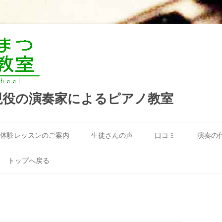
現役の演奏家によるピアノ教室
コ
ン
体験レッスンのご案内
生徒さんの声
口コミ
演奏の
テ
ン
ツ
へ
トップへ戻る
ス
キ
ッ
プ