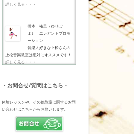
詳しく見る・・・
橋本 祐里（ゆりぽ
よ） エレガントプロモ
ーション
音楽大好きな上松さんの
上松音楽教室は絶対にオススメです！
詳しく見る・・・
FMキタQ.ラジオパーソナ
・お問合せ/質問はこちら・
リティ・MC 曽田幸司
（ソッチー）
体験レッスンや、その他教室に関するお問
知識が豊富で頼りになる
い合わせはこちらからお願いします。
超おすすめしたい人です♪
詳しく見る・・・