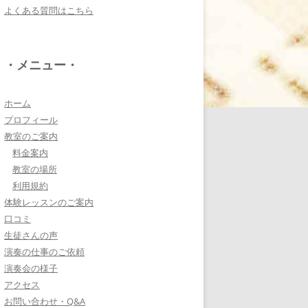
よくある質問はこちら
電子オルガンプレーヤ
ー 岩崎 皆恵
上松先生に教わればきっ
・メニュー・
ともっともっと音楽大好
きになりますよ♪
詳しく見る・・・
ホーム
プロフィール
教室のご案内
八幡西区 とよなが音楽
料金案内
教室 豊永 美香
教室の場所
大切なお子さんの習い
利用規約
事。
体験レッスンのご案内
保護者の方が指導者に求めることは…
口コミ
詳しく見る・・・
生徒さんの声
演奏の仕事のご依頼
演奏会の様子
三浦 花奈子 女優
アクセス
上松さんとは、ラジオで
お問い合わせ・Q&A