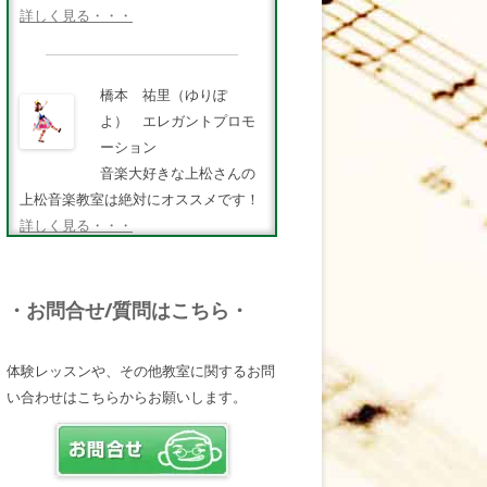
詳しく見る・・・
橋本 祐里（ゆりぽ
よ） エレガントプロモ
ーション
音楽大好きな上松さんの
上松音楽教室は絶対にオススメです！
詳しく見る・・・
FMキタQ.ラジオパーソナ
・お問合せ/質問はこちら・
リティ・MC 曽田幸司
（ソッチー）
体験レッスンや、その他教室に関するお問
知識が豊富で頼りになる
い合わせはこちらからお願いします。
超おすすめしたい人です♪
詳しく見る・・・