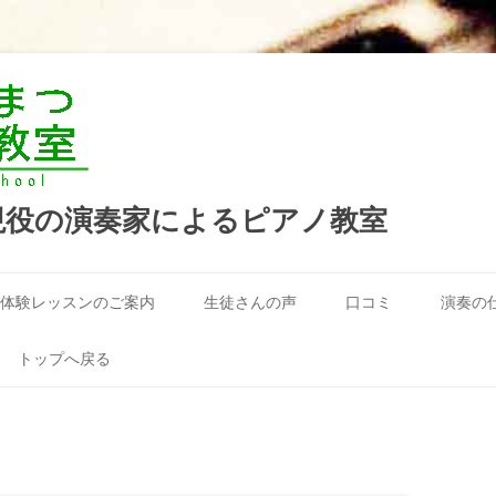
現役の演奏家によるピアノ教室
コ
ン
体験レッスンのご案内
生徒さんの声
口コミ
演奏の
テ
ン
ツ
へ
トップへ戻る
ス
キ
ッ
プ