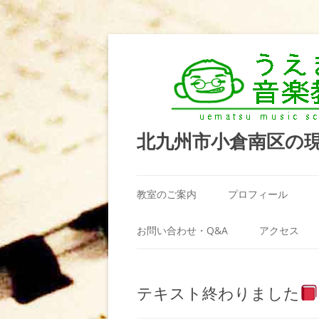
北九州市小倉南区の
教室のご案内
プロフィール
うえまつ音楽教室が選ばれる理由
お問い合わせ・Q&A
アクセス
教室の場所
利用規約
テキスト終わりました
料金案内（お月謝）