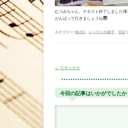
むつみちゃん、テキスト終了しました
がんばって行きましょうね
カテゴリー:
BLOG
、
レッスンの様子
、
日記
投
←
リラックス
稿
ナ
ビ
今回の記事はいかがでしたか
ゲ
ー
シ
ョ