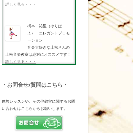
詳しく見る・・・
橋本 祐里（ゆりぽ
よ） エレガントプロモ
ーション
音楽大好きな上松さんの
上松音楽教室は絶対にオススメです！
詳しく見る・・・
FMキタQ.ラジオパーソナ
・お問合せ/質問はこちら・
リティ・MC 曽田幸司
（ソッチー）
体験レッスンや、その他教室に関するお問
知識が豊富で頼りになる
い合わせはこちらからお願いします。
超おすすめしたい人です♪
詳しく見る・・・