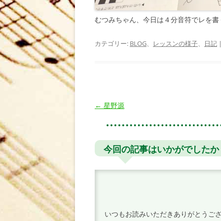
むつみちゃん、今日は４分音符でレを書
カテゴリー:
BLOG
、
レッスンの様子
、
日記
投
←
星野源
稿
ナ
ビ
今回の記事はいかがでしたか
ゲ
ー
シ
ョ
いつもお読みいただきありがとうご
ン