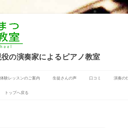
現役の演奏家によるピアノ教室
コ
ン
体験レッスンのご案内
生徒さんの声
口コミ
演奏の
テ
ン
ツ
へ
トップへ戻る
ス
キ
ッ
プ