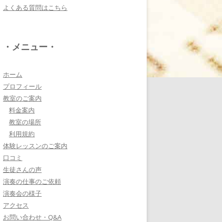
よくある質問はこちら
電子オルガンプレーヤ
ー 岩崎 皆恵
上松先生に教わればきっ
・メニュー・
ともっともっと音楽大好
きになりますよ♪
詳しく見る・・・
ホーム
プロフィール
教室のご案内
八幡西区 とよなが音楽
料金案内
教室 豊永 美香
教室の場所
大切なお子さんの習い
利用規約
事。
体験レッスンのご案内
保護者の方が指導者に求めることは…
口コミ
詳しく見る・・・
生徒さんの声
演奏の仕事のご依頼
演奏会の様子
三浦 花奈子 女優
アクセス
上松さんとは、ラジオで
お問い合わせ・Q&A