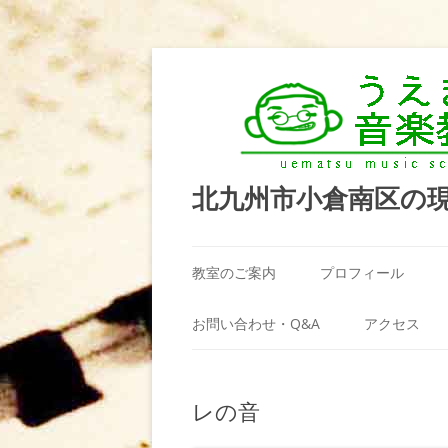
北九州市小倉南区の
教室のご案内
プロフィール
うえまつ音楽教室が選ばれる理由
お問い合わせ・Q&A
アクセス
教室の場所
利用規約
レの音
料金案内（お月謝）