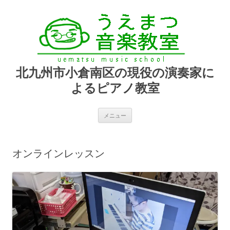
北九州市小倉南区の現役の演奏家に
よるピアノ教室
コ
メニュー
ン
テ
ン
ツ
へ
オンラインレッスン
ス
キ
ッ
プ