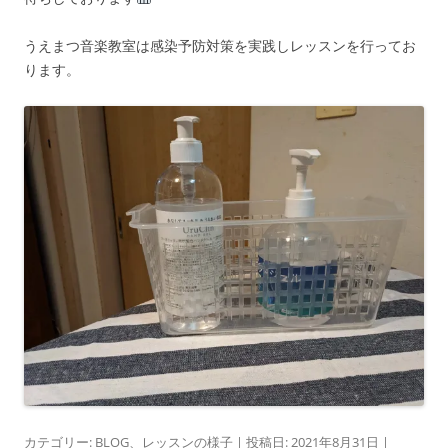
うえまつ音楽教室は感染予防対策を実践しレッスンを行ってお
ります。
カテゴリー:
BLOG
、
レッスンの様子
| 投稿日:
2021年8月31日
|