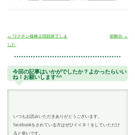
投
←
ワクチン接種２回目終了しま
初舞台
→
稿
した
ナ
ビ
ゲ
今回の記事はいかがでしたか？よかったらいい
ね！お願いします^^
ー
シ
ョ
ン
いつもお読みいただきありがとうございます。
facebookをされている方はぜひイイネ！をしていただけ
ると幸いです。