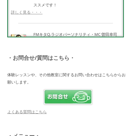
ススメです！
詳しく見る・・・
FMキタQ.ラジオパーソナリティ・MC 曽田幸司
（ソッチー）
知識が豊富で頼りになる超おすすめしたい人です
♪
・お問合せ/質問はこちら・
詳しく見る・・・
体験レッスンや、その他教室に関するお問い合わせはこちらからお
願いします。
電子オルガンプレーヤー 岩崎 皆恵
上松先生に教わればきっともっともっと音楽大好
きになりますよ♪
詳しく見る・・・
よくある質問はこちら
八幡西区 とよなが音楽教室 豊永 美香
・メニュー・