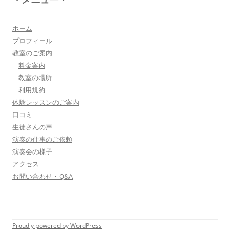
大切なお子さんの習い事。
保護者の方が指導者に求めることは…
詳しく見る・・・
ホーム
プロフィール
教室のご案内
三浦 花奈子 女優
料金案内
上松さんとは、ラジオで共演させていただいてま
教室の場所
す。とても優しく、温かく、ユーモアのある方
利用規約
で、お父さんの様な存在です！
体験レッスンのご案内
詳しく見る・・・
口コミ
生徒さんの声
演奏の仕事のご依頼
▼もっと詳しく・・・▼
演奏会の様子
アクセス
お問い合わせ・Q&A
Proudly powered by WordPress