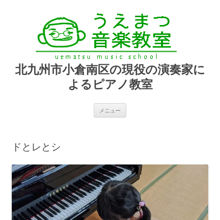
北九州市小倉南区の現役の演奏家に
よるピアノ教室
コ
メニュー
ン
テ
ン
ツ
へ
ドとレとシ
ス
キ
ッ
プ