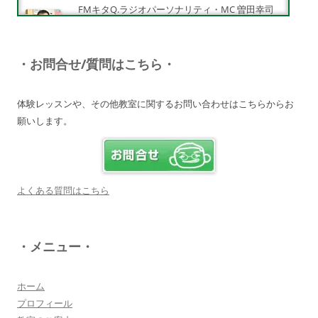
FMキタQ.ラジオパーソナリティ・MC 曽田幸司
（ソッチー）
知識が豊富で頼りになる超おすすめしたい人です
♪
・お問合せ/質問はこちら・
詳しく見る・・・
体験レッスンや、その他教室に関するお問い合わせはこちらからお
願いします。
電子オルガンプレーヤー 岩崎 皆恵
上松先生に教わればきっともっともっと音楽大好
きになりますよ♪
詳しく見る・・・
よくある質問はこちら
八幡西区 とよなが音楽教室 豊永 美香
・メニュー・
大切なお子さんの習い事。
保護者の方が指導者に求めることは…
詳しく見る・・・
ホーム
プロフィール