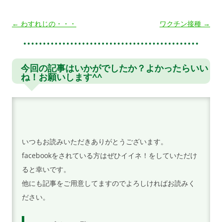
投
←
わすれじの・・・
ワクチン接種
→
稿
ナ
ビ
今回の記事はいかがでしたか？よかったらいい
ね！お願いします^^
ゲ
ー
シ
ョ
ン
いつもお読みいただきありがとうございます。
facebookをされている方はぜひイイネ！をしていただけ
ると幸いです。
他にも記事をご用意してますのでよろしければお読みく
ださい。