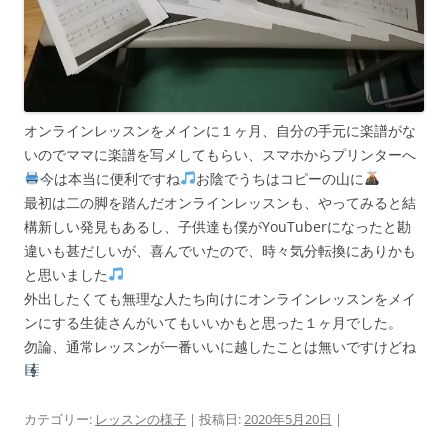
オンラインレッスンをメインに１ヶ月、自分の手元に楽譜がな
いのでママに楽譜を写メしてもらい、スマホからプリンターへ
今は本当に便利ですね
お陰でうちはコピーの山に
最初は二の脚を踏んだオンラインレッスンも、やってみると結
構新しい発見もあるし、子供達も僕がYouTuberになったと勘
違いも甚だしいが、喜んでいたので、時々気分転換にありかも
と思いました
外出したくても無理な人たち向けにオンラインレッスンをメイ
ンにする生徒さんがいてもいいかもと思った１ヶ月でした。
勿論、通常レッスンが一番いいに越したことは無いですけどね
カテゴリー:
レッスンの様子
| 投稿日:
2020年5月20日
|