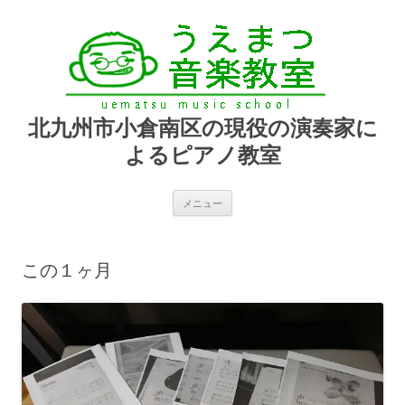
北九州市小倉南区の現役の演奏家に
よるピアノ教室
コ
メニュー
ン
テ
ン
ツ
へ
この１ヶ月
ス
キ
ッ
プ