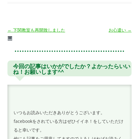
投
←
下関教室も再開致しました
お心遣い
→
稿
ナ
ビ
ゲ
今回の記事はいかがでしたか？よかったらいい
ね！お願いします^^
ー
シ
ョ
ン
いつもお読みいただきありがとうございます。
facebookをされている方はぜひイイネ！をしていただけ
ると幸いです。
他にも記事をご用意してますのでよろしければお読みく