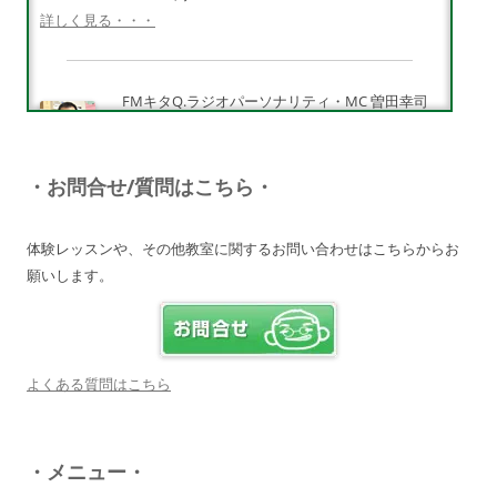
詳しく見る・・・
FMキタQ.ラジオパーソナリティ・MC 曽田幸司
（ソッチー）
知識が豊富で頼りになる超おすすめしたい人です
♪
・お問合せ/質問はこちら・
詳しく見る・・・
体験レッスンや、その他教室に関するお問い合わせはこちらからお
願いします。
電子オルガンプレーヤー 岩崎 皆恵
上松先生に教わればきっともっともっと音楽大好
きになりますよ♪
詳しく見る・・・
よくある質問はこちら
八幡西区 とよなが音楽教室 豊永 美香
・メニュー・
大切なお子さんの習い事。