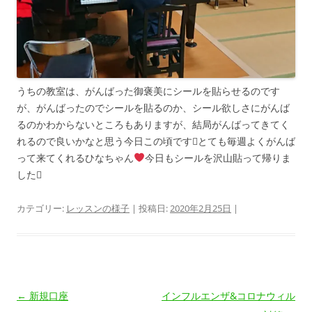
うちの教室は、がんばった御褒美にシールを貼らせるのです
が、がんばったのでシールを貼るのか、シール欲しさにがんば
るのかわからないところもありますが、結局がんばってきてく
れるので良いかなと思う今日この頃ですとても毎週よくがんば
って来てくれるひなちゃん
今日もシールを沢山貼って帰りま
した
カテゴリー:
レッスンの様子
| 投稿日:
2020年2月25日
|
投
←
新規口座
インフルエンザ&コロナウィル