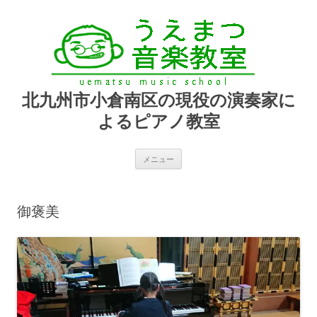
北九州市小倉南区の現役の演奏家に
よるピアノ教室
コ
メニュー
ン
テ
ン
ツ
へ
御褒美
ス
キ
ッ
プ