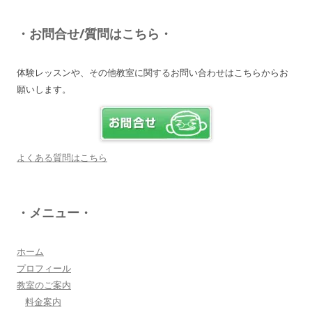
知識が豊富で頼りになる超おすすめしたい人です
♪
・お問合せ/質問はこちら・
詳しく見る・・・
体験レッスンや、その他教室に関するお問い合わせはこちらからお
願いします。
電子オルガンプレーヤー 岩崎 皆恵
上松先生に教わればきっともっともっと音楽大好
きになりますよ♪
詳しく見る・・・
よくある質問はこちら
八幡西区 とよなが音楽教室 豊永 美香
・メニュー・
大切なお子さんの習い事。
保護者の方が指導者に求めることは…
詳しく見る・・・
ホーム
プロフィール
教室のご案内
三浦 花奈子 女優
料金案内