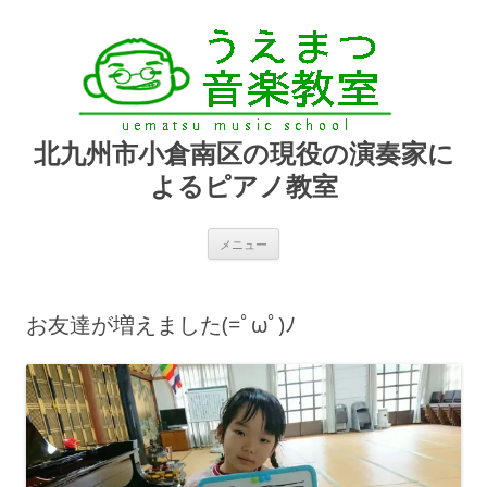
北九州市小倉南区の現役の演奏家に
よるピアノ教室
コ
メニュー
ン
テ
ン
ツ
へ
お友達が増えました(=ﾟωﾟ)ﾉ
ス
キ
ッ
プ