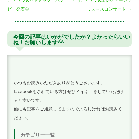
投
←
ピアノ&リトミック バン
ともこピアノ&エレクトーンク
稿
ビ 発表会
リスマスコンサート
→
ナ
ビ
ゲ
今回の記事はいかがでしたか？よかったらいい
ね！お願いします^^
ー
シ
ョ
ン
いつもお読みいただきありがとうございます。
facebookをされている方はぜひイイネ！をしていただけ
ると幸いです。
他にも記事をご用意してますのでよろしければお読みく
ださい。
カテゴリー一覧