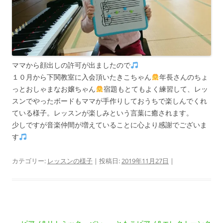
ママから顔出しの許可が出ましたので
１０月から下関教室に入会頂いたきこちゃん
年長さんのちょ
っとおしゃまなお嬢ちゃん
宿題もとてもよく練習して、レッ
スンでやったボードもマ
マが手作りしておうちで楽しんでくれ
ている様子。レッス
ンが楽しみという言葉に癒されます。
少しですが音楽仲間が増えていることに心より感謝でござ
いま
す
カテゴリー:
レッスンの様子
| 投稿日:
2019年11月27日
|