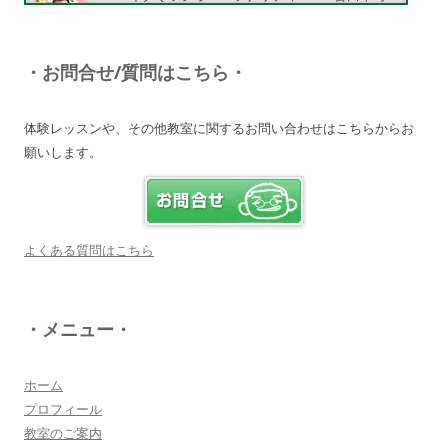
（ソッチー）
知識が豊富で頼りになる超おすすめしたい人です
♪
・お問合せ/質問はこちら・
詳しく見る・・・
体験レッスンや、その他教室に関するお問い合わせはこちらからお
願いします。
電子オルガンプレーヤー 岩崎 皆恵
上松先生に教わればきっともっともっと音楽大好
きになりますよ♪
詳しく見る・・・
よくある質問はこちら
八幡西区 とよなが音楽教室 豊永 美香
・メニュー・
大切なお子さんの習い事。
保護者の方が指導者に求めることは…
詳しく見る・・・
ホーム
プロフィール
教室のご案内