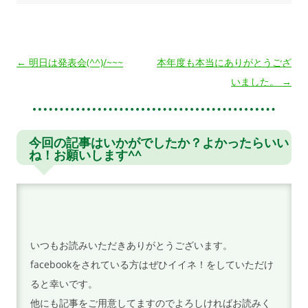
投
←
明日は発表会(^^)/~~~
本年度も本当にありがとうござ
稿
いました。
→
ナ
ビ
ゲ
今回の記事はいかがでしたか？よかったらいい
ね！お願いします^^
ー
シ
ョ
ン
いつもお読みいただきありがとうございます。
facebookをされている方はぜひイイネ！をしていただけ
ると幸いです。
他にも記事をご用意してますのでよろしければお読みく