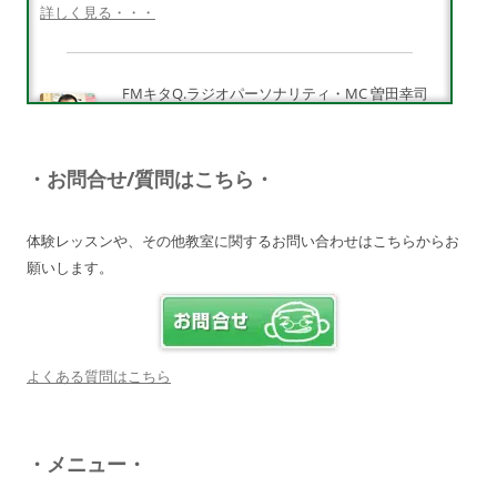
詳しく見る・・・
FMキタQ.ラジオパーソナリティ・MC 曽田幸司
（ソッチー）
知識が豊富で頼りになる超おすすめしたい人です
♪
・お問合せ/質問はこちら・
詳しく見る・・・
体験レッスンや、その他教室に関するお問い合わせはこちらからお
願いします。
電子オルガンプレーヤー 岩崎 皆恵
上松先生に教わればきっともっともっと音楽大好
きになりますよ♪
詳しく見る・・・
よくある質問はこちら
八幡西区 とよなが音楽教室 豊永 美香
・メニュー・
大切なお子さんの習い事。
保護者の方が指導者に求めることは…