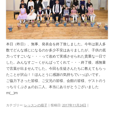
本日（昨日）、無事、発表会を終了致しました。今年は新人多
数でどんな感じになるのか多少不安はありましたが、子供の底
力ってすごいな・・・って改めて実感させられた貴重な一日で
した。みんなすご～くがんばってくれて・・・終了後、感無量
で言葉が出ませんでした。今回も生徒さんたちに教えてもらっ
たことが沢山！！ほんとうに感謝の気持ちでいっぱいです。
ご協力下さった皆様、ご父兄の皆様、会館の皆様、ゲストのう
っちりくぶさぁのお二人、本当にありがとうございました
m(__)m
カテゴリー:
レッスンの様子
| 投稿日:
2017年11月24日
|