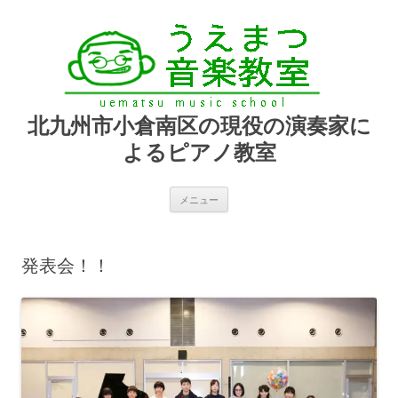
北九州市小倉南区の現役の演奏家に
よるピアノ教室
コ
メニュー
ン
テ
ン
ツ
へ
発表会！！
ス
キ
ッ
プ