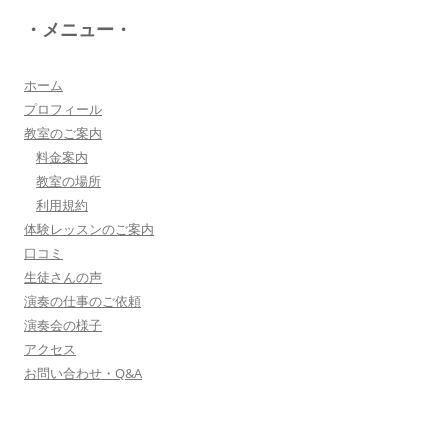
八幡西区 とよなが音楽教室 豊永 美香
・メニュー・
大切なお子さんの習い事。
保護者の方が指導者に求めることは…
詳しく見る・・・
ホーム
プロフィール
教室のご案内
三浦 花奈子 女優
料金案内
上松さんとは、ラジオで共演させていただいてま
教室の場所
す。とても優しく、温かく、ユーモアのある方
利用規約
で、お父さんの様な存在です！
体験レッスンのご案内
詳しく見る・・・
口コミ
生徒さんの声
演奏の仕事のご依頼
▼もっと詳しく・・・▼
演奏会の様子
アクセス
お問い合わせ・Q&A