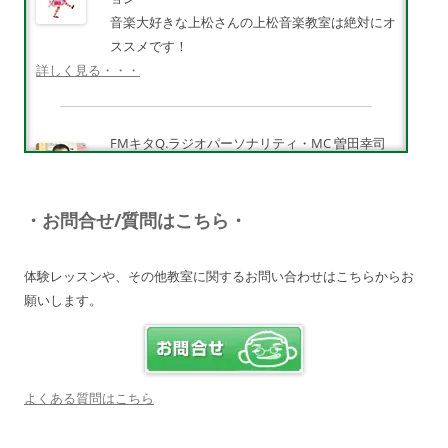
音楽大好きな上松さんの上松音楽教室は絶対にオ
ススメです！
詳しく見る・・・
FMキタQ.ラジオパーソナリティ・MC 曽田幸司
（ソッチー）
知識が豊富で頼りになる超おすすめしたい人です
♪
・お問合せ/質問はこちら・
詳しく見る・・・
体験レッスンや、その他教室に関するお問い合わせはこちらからお
願いします。
電子オルガンプレーヤー 岩崎 皆恵
上松先生に教わればきっともっともっと音楽大好
きになりますよ♪
詳しく見る・・・
よくある質問はこちら