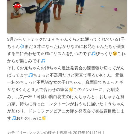
9月からリトミックぴょんちゃんくらぶに通ってくれているT子
ちゃん
まだ３才になったばかりなのにお兄ちゃんたちが演奏
する曲に合わせて正確にリズムを打つのです
びっくり
これ
からが楽しみです
そしてお兄ちゃんお姉ちゃん達は発表会の練習張り切ってがん
ばってます
ちょっと不器用だけど素直で明るいKくん、元気
一杯のちょっと不思議な女の子Hちゃん、真面目でちょっとギ
ザなRくんと３人で合わせの練習
このメンバーに、お馴染
み、元気一杯！可愛い腕白坊主のけんちゃんと、おしゃまな努
力家、待ちに待ったエレクトーンがおうちに届いたくうちゃん
が加わり、ドレミファソピアニカ隊を発表会で御披露目致しま
す
おたのしみに
カテゴリー:
レッスンの様子
| 投稿日:
2017年10月12日
|