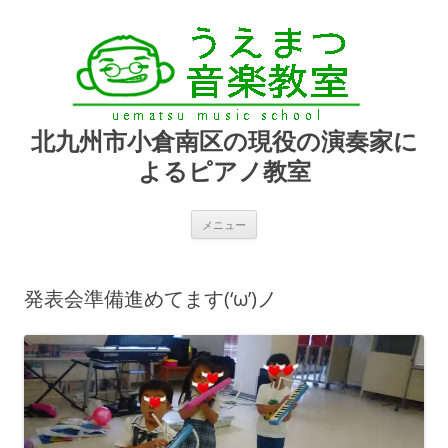
北九州市小倉南区の現役の演奏家に
よるピアノ教室
コ
メニュー
ン
テ
ン
ツ
へ
発表会準備進めてます(‘ω’)ノ
ス
キ
ッ
プ