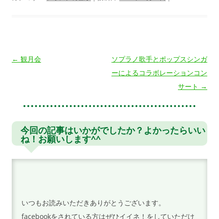
投
←
観月会
ソプラノ歌手とポップスシンガ
稿
ーによるコラボレーションコン
ナ
サート
→
ビ
ゲ
ー
今回の記事はいかがでしたか？よかったらいい
ね！お願いします^^
シ
ョ
ン
いつもお読みいただきありがとうございます。
facebookをされている方はぜひイイネ！をしていただけ