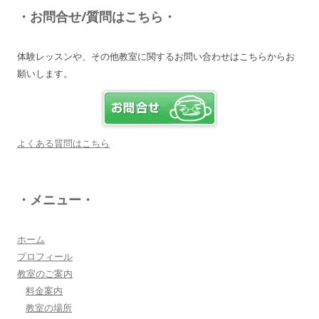
♪
・お問合せ/質問はこちら・
詳しく見る・・・
体験レッスンや、その他教室に関するお問い合わせはこちらからお
願いします。
電子オルガンプレーヤー 岩崎 皆恵
上松先生に教わればきっともっともっと音楽大好
きになりますよ♪
詳しく見る・・・
よくある質問はこちら
八幡西区 とよなが音楽教室 豊永 美香
・メニュー・
大切なお子さんの習い事。
保護者の方が指導者に求めることは…
詳しく見る・・・
ホーム
プロフィール
教室のご案内
三浦 花奈子 女優
料金案内
上松さんとは、ラジオで共演させていただいてま
教室の場所