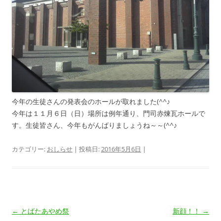
今年の生徒さんの発表会のホールが取れました(^^♪
今年は１１月６日（日）場所は例年通り、門司赤煉瓦ホールで
す。生徒皆さん、今年もがんばりましょうね～～(^^♪
カテゴリー:
おしらせ
| 投稿日:
2016年5月6日
|
投
←
とばたあやめ祭
新顔！！
→