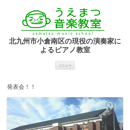
北九州市小倉南区の現役の演奏家に
よるピアノ教室
コ
メニュー
ン
テ
ン
ツ
へ
発表会！！
ス
キ
ッ
プ