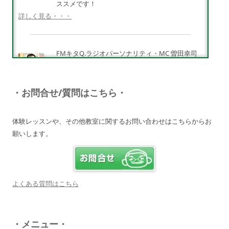
ススメです！
詳しく見る・・・
FMキタQ.ラジオパーソナリティ・MC 曽田幸司
（ソッチー）
知識が豊富で頼りになる超おすすめしたい人です
♪
・お問合せ/質問はこちら・
詳しく見る・・・
体験レッスンや、その他教室に関するお問い合わせはこちらからお
願いします。
電子オルガンプレーヤー 岩崎 皆恵
上松先生に教わればきっともっともっと音楽大好
きになりますよ♪
詳しく見る・・・
よくある質問はこちら
八幡西区 とよなが音楽教室 豊永 美香
・メニュー・
大切なお子さんの習い事。