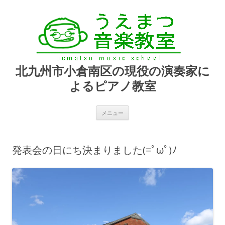
北九州市小倉南区の現役の演奏家に
よるピアノ教室
コ
メニュー
ン
テ
ン
ツ
へ
発表会の日にち決まりました(=ﾟωﾟ)ﾉ
ス
キ
ッ
プ