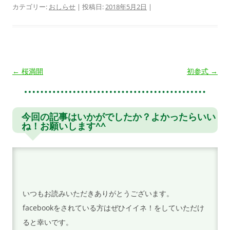
カテゴリー:
おしらせ
| 投稿日:
2018年5月2日
|
投
←
桜満開
初参式
→
稿
ナ
ビ
今回の記事はいかがでしたか？よかったらいい
ね！お願いします^^
ゲ
ー
シ
ョ
ン
いつもお読みいただきありがとうございます。
facebookをされている方はぜひイイネ！をしていただけ
ると幸いです。