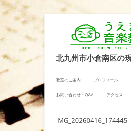
北九州市小倉南区の
教室のご案内
プロフィール
うえまつ音楽教室が選ばれる理由
お問い合わせ・Q&A
アクセス
教室の場所
利用規約
IMG_20260416_174445
料金案内（お月謝）