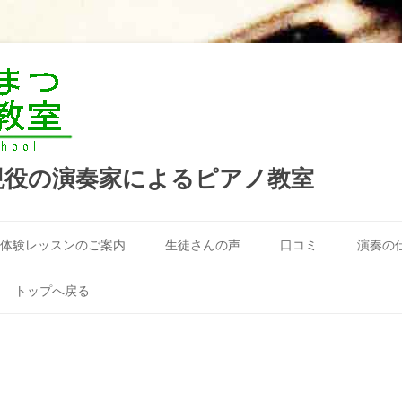
現役の演奏家によるピアノ教室
コ
ン
体験レッスンのご案内
生徒さんの声
口コミ
演奏の
テ
ン
ツ
へ
トップへ戻る
ス
キ
ッ
プ