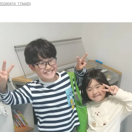
20260416_174445
)