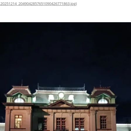
_20251214_2049042857651090426771863.jpg
)