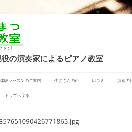
現役の演奏家によるピアノ教室
コ
ン
体験レッスンのご案内
生徒さんの声
口コミ
演奏の
テ
ン
ツ
へ
トップへ戻る
ス
キ
ッ
プ
857651090426771863.jpg