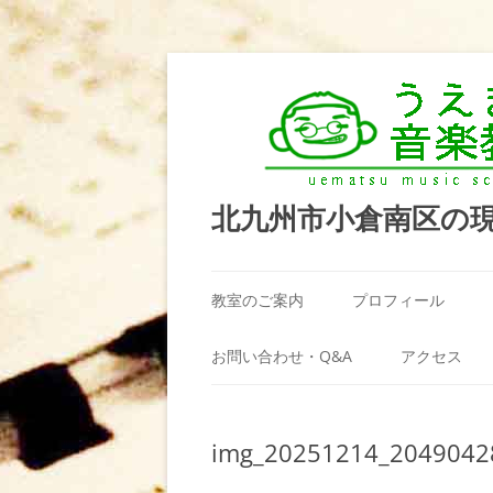
北九州市小倉南区の
教室のご案内
プロフィール
うえまつ音楽教室が選ばれる理由
お問い合わせ・Q&A
アクセス
教室の場所
利用規約
img_20251214_2049042
料金案内（お月謝）