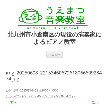
北九州市小倉南区の現役の演奏家に
よるピアノ教室
コ
メニュー
ン
テ
ン
ツ
へ
img_20250608_22153460672618066609234
ス
キ
74.jpg
ッ
プ
公開日時:
2025年6月28日
2000 × 1506
(
img_20250608_2215346067261806660923474.jpg
)
← 前へ
次へ →