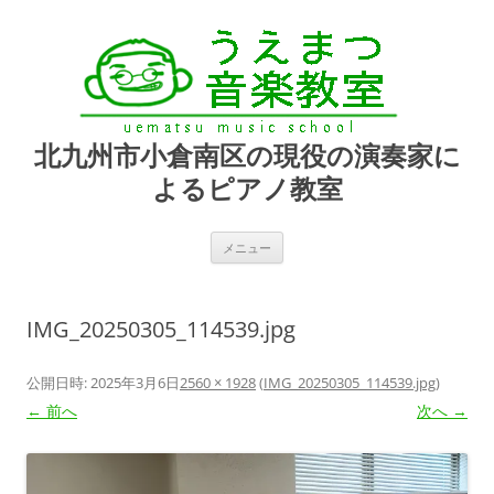
北九州市小倉南区の現役の演奏家に
よるピアノ教室
コ
メニュー
ン
テ
ン
ツ
へ
IMG_20250305_114539.jpg
ス
キ
ッ
プ
公開日時:
2025年3月6日
2560 × 1928
(
IMG_20250305_114539.jpg
)
← 前へ
次へ →