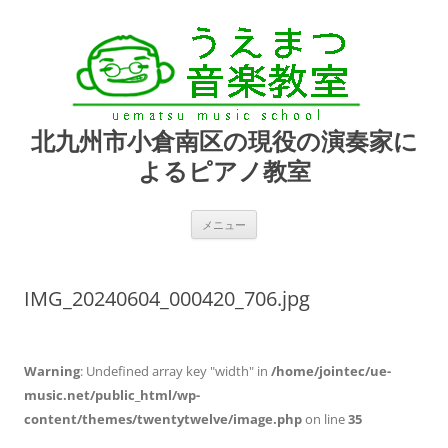
北九州市小倉南区の現役の演奏家に
よるピアノ教室
コ
メニュー
ン
テ
ン
ツ
へ
IMG_20240604_000420_706.jpg
ス
キ
ッ
プ
Warning
: Undefined array key "width" in
/home/jointec/ue-
music.net/public_html/wp-
content/themes/twentytwelve/image.php
on line
35