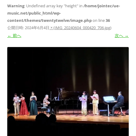
Warning
: Undefined array key "height" in
/home/jointec/ue-
music.net/public_html/wp-
content/themes/twentytwelve/image.php
on line
36
公開日時:
2024年6月4日
×
(
IMG_20240604_000420_706.jpg
)
← 前へ
次へ →