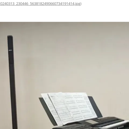
20240313_230446_5638182490660734191414.jpg
)