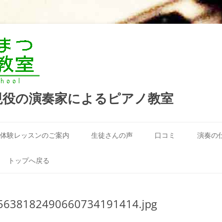
現役の演奏家によるピアノ教室
コ
ン
体験レッスンのご案内
生徒さんの声
口コミ
演奏の
テ
ン
ツ
へ
トップへ戻る
ス
キ
ッ
プ
5638182490660734191414.jpg