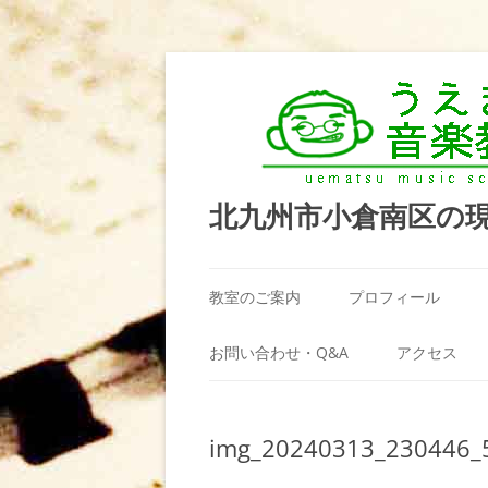
北九州市小倉南区の
教室のご案内
プロフィール
うえまつ音楽教室が選ばれる理由
お問い合わせ・Q&A
アクセス
教室の場所
利用規約
img_20240313_230446_
料金案内（お月謝）