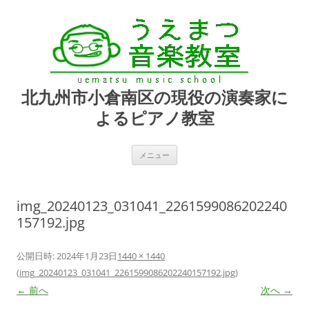
北九州市小倉南区の現役の演奏家に
よるピアノ教室
コ
メニュー
ン
テ
ン
ツ
へ
img_20240123_031041_2261599086202240
ス
キ
157192.jpg
ッ
プ
公開日時:
2024年1月23日
1440 × 1440
(
img_20240123_031041_2261599086202240157192.jpg
)
← 前へ
次へ →