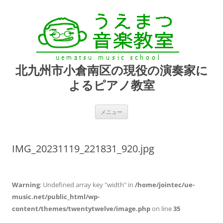
北九州市小倉南区の現役の演奏家に
よるピアノ教室
コ
メニュー
ン
テ
ン
ツ
へ
IMG_20231119_221831_920.jpg
ス
キ
ッ
プ
Warning
: Undefined array key "width" in
/home/jointec/ue-
music.net/public_html/wp-
content/themes/twentytwelve/image.php
on line
35