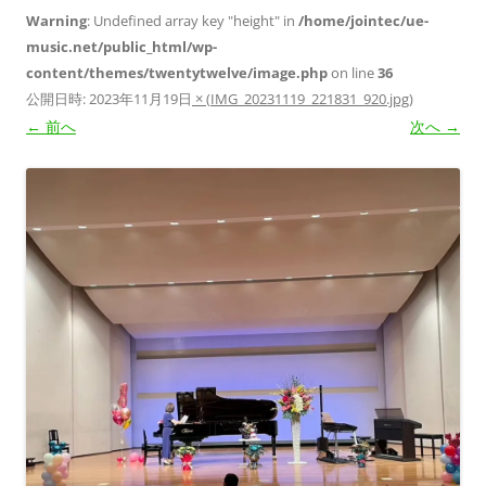
Warning
: Undefined array key "height" in
/home/jointec/ue-
music.net/public_html/wp-
content/themes/twentytwelve/image.php
on line
36
公開日時:
2023年11月19日
×
(
IMG_20231119_221831_920.jpg
)
← 前へ
次へ →