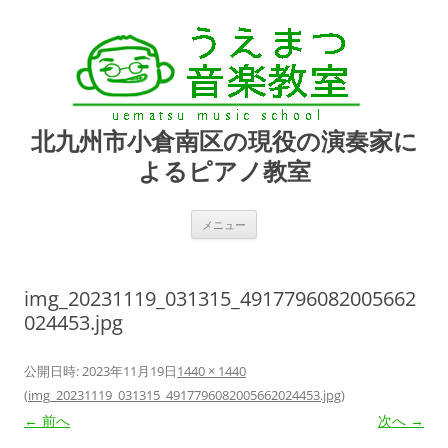
北九州市小倉南区の現役の演奏家に
よるピアノ教室
コ
メニュー
ン
テ
ン
ツ
へ
img_20231119_031315_4917796082005662
ス
キ
024453.jpg
ッ
プ
公開日時:
2023年11月19日
1440 × 1440
(
img_20231119_031315_4917796082005662024453.jpg
)
← 前へ
次へ →