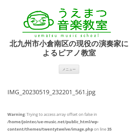
北九州市小倉南区の現役の演奏家に
よるピアノ教室
コ
メニュー
ン
テ
ン
ツ
へ
IMG_20230519_232201_561.jpg
ス
キ
ッ
プ
Warning
: Trying to access array offset on false in
/home/jointec/ue-music.net/public_html/wp-
content/themes/twentytwelve/image.php
on line
35