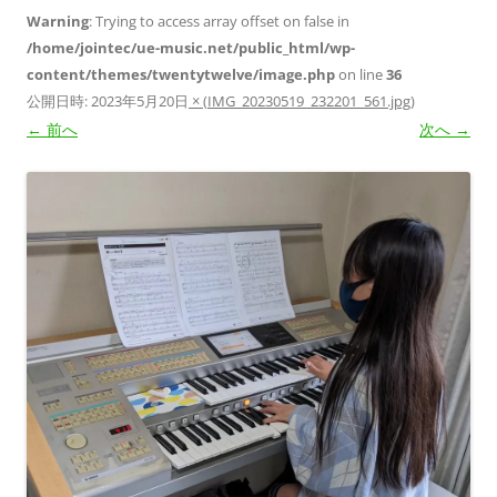
Warning
: Trying to access array offset on false in
/home/jointec/ue-music.net/public_html/wp-
content/themes/twentytwelve/image.php
on line
36
公開日時:
2023年5月20日
×
(
IMG_20230519_232201_561.jpg
)
← 前へ
次へ →