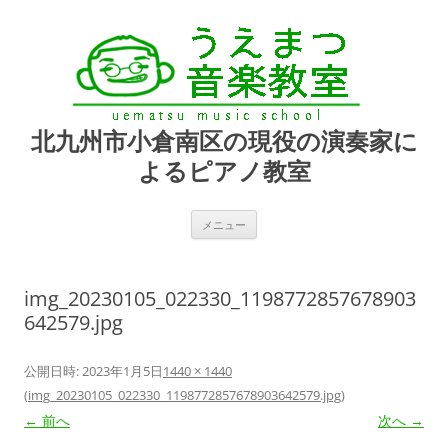
北九州市小倉南区の現役の演奏家に
よるピアノ教室
コ
メニュー
ン
テ
ン
ツ
へ
img_20230105_022330_1198772857678903
ス
キ
642579.jpg
ッ
プ
公開日時:
2023年1月5日
1440 × 1440
(
img_20230105_022330_1198772857678903642579.jpg
)
← 前へ
次へ →